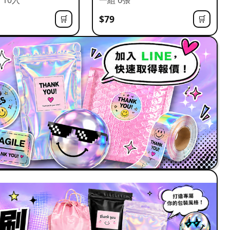
$79
🛒
🛒