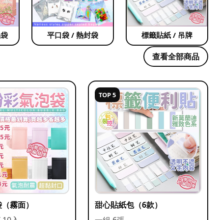
品袋
平口袋 / 熱封袋
標籤貼紙 / 吊牌
查看全部商品
TOP 5
袋（霧面）
甜心貼紙包（6款）
/ 10入
一組 6張