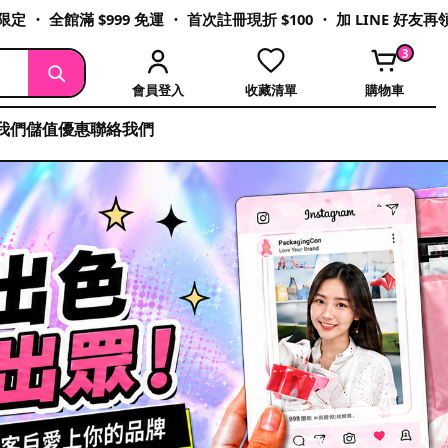
定 ・ 全館滿 $999 免運 ・ 首次註冊現折 $100 ・ 加 LINE 好友
3
會員登入
收藏清單
購物車
我們
儲值優惠
聯絡我們