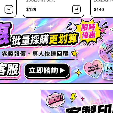
$129
$140
🛒
🛒