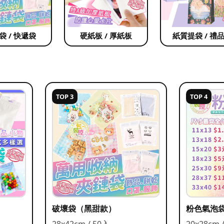
袋 / 快遞袋
硬紙板 / 厚紙板
紙質提袋 / 禮
TOP 3
TOP 4
破壞袋（黑甜款）
粉色氣泡
28x42cm / 50入
20x28cm 