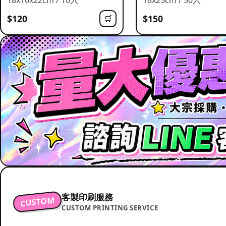
$120
$150
🛒
客製印刷服務
CUSTOM
CUSTOM PRINTING SERVICE