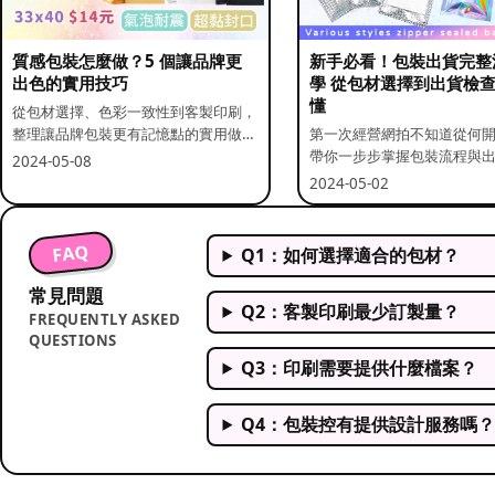
質感包裝怎麼做？5 個讓品牌更
新手必看！包裝出貨完整
出色的實用技巧
學 從包材選擇到出貨檢
懂
從包材選擇、色彩一致性到客製印刷，
整理讓品牌包裝更有記憶點的實用做
第一次經營網拍不知道從何
法。
帶你一步步掌握包裝流程與
2024-05-08
重點。
2024-05-02
FAQ
Q1：如何選擇適合的包材？
常見問題
Q2：客製印刷最少訂製量？
FREQUENTLY ASKED
QUESTIONS
Q3：印刷需要提供什麼檔案？
Q4：包裝控有提供設計服務嗎