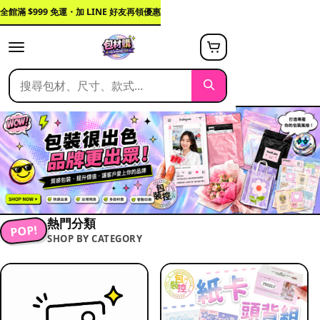
全館滿 $999 免運・加 LINE 好友再領優惠
熱門分類
POP!
SHOP BY CATEGORY