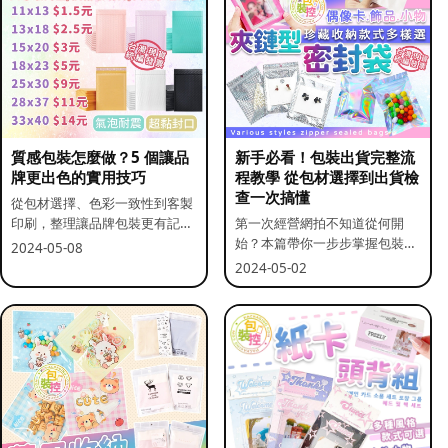
質感包裝怎麼做？5 個讓品
新手必看！包裝出貨完整流
牌更出色的實用技巧
程教學 從包材選擇到出貨檢
查一次搞懂
從包材選擇、色彩一致性到客製
印刷，整理讓品牌包裝更有記憶
第一次經營網拍不知道從何開
點的實用做法。
始？本篇帶你一步步掌握包裝流
2024-05-08
程與出貨前檢查重點。
2024-05-02