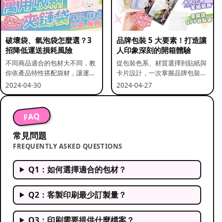
破壞袋、氣泡袋怎麼選？3
品牌包裝 5 大要素！打造讓
招降低運送損耗風險
人印象深刻的開箱體驗
不同商品適合的包材大不同，教
從包裝色系、材質選擇到貼紙與
你依產品特性搭配袋材，讓運送
卡片設計，一次掌握品牌包裝的
更安全。
關鍵要素。
2024-04-30
2024-04-27
FAQ
常見問題
FREQUENTLY ASKED QUESTIONS
Q1：如何選擇適合的包材？
Q2：客製印刷最少訂製量？
Q3：印刷需要提供什麼檔案？