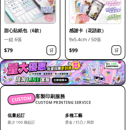
甜心貼紙包（6款）
感謝卡（花語款）
一組 6張
9x5.4cm / 50張
$79
$99
🛒
🛒
客製印刷服務
CUSTOM
CUSTOM PRINTING SERVICE
低量起訂
多種工藝
最少 100 個起訂
燙金 / 打凸 / 局部