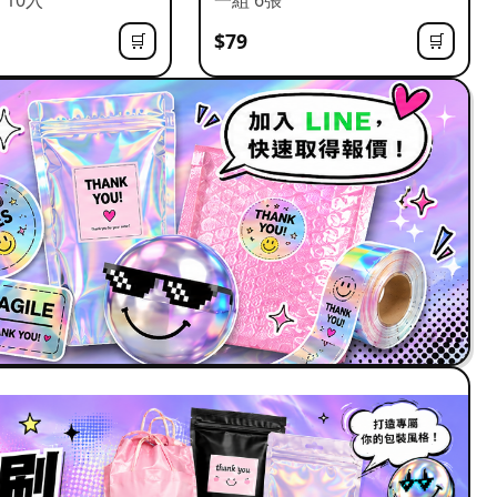
$79
🛒
🛒