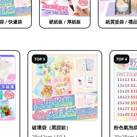
袋 / 快遞袋
硬紙板 / 厚紙板
紙質提袋 / 禮
TOP 3
TOP 4
破壞袋（黑甜款）
粉色氣泡
28x42cm / 50入
20x28cm 