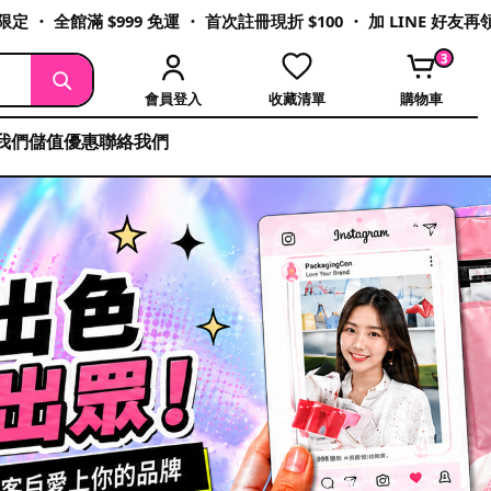
定 ・ 全館滿 $999 免運 ・ 首次註冊現折 $100 ・ 加 LINE 好友
3
會員登入
收藏清單
購物車
我們
儲值優惠
聯絡我們