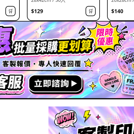
$129
$140
🛒
🛒