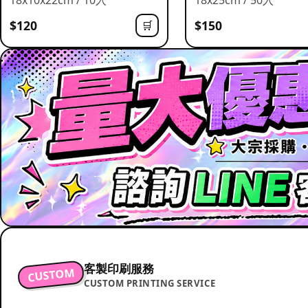
$120
$150
🛒
客製印刷服務
CUSTOM
CUSTOM PRINTING SERVICE