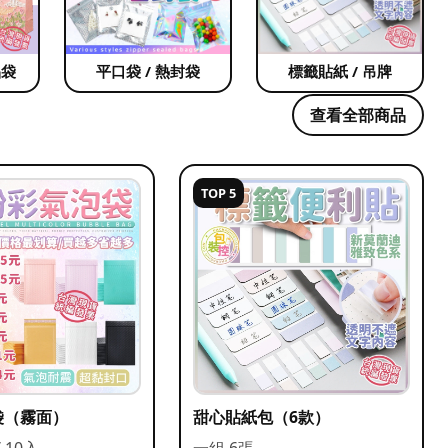
品袋
平口袋 / 熱封袋
標籤貼紙 / 吊牌
查看全部商品
TOP 5
袋（霧面）
甜心貼紙包（6款）
/ 10入
一組 6張