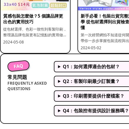
質感包裝怎麼做？5 個讓品牌更
新手必看！包裝出貨完整
出色的實用技巧
學 從包材選擇到出貨檢
懂
從包材選擇、色彩一致性到客製印刷，
整理讓品牌包裝更有記憶點的實用做
第一次經營網拍不知道從何
法。
帶你一步步掌握包裝流程與
2024-05-08
重點。
2024-05-02
FAQ
Q1：如何選擇適合的包材？
常見問題
Q2：客製印刷最少訂製量？
FREQUENTLY ASKED
QUESTIONS
Q3：印刷需要提供什麼檔案？
Q4：包裝控有提供設計服務嗎