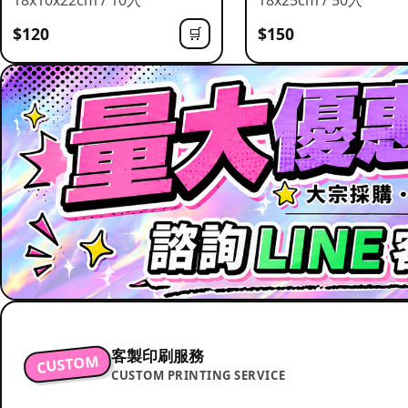
$120
$150
🛒
客製印刷服務
CUSTOM
CUSTOM PRINTING SERVICE