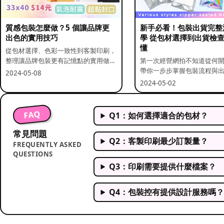
質感包裝怎麼做？5 個讓品牌更
新手必看！包裝出貨完整
出色的實用技巧
學 從包材選擇到出貨檢
懂
從包材選擇、色彩一致性到客製印刷，
整理讓品牌包裝更有記憶點的實用做
第一次經營網拍不知道從何
法。
帶你一步步掌握包裝流程與
2024-05-08
重點。
2024-05-02
FAQ
Q1：如何選擇適合的包材？
常見問題
Q2：客製印刷最少訂製量？
FREQUENTLY ASKED
QUESTIONS
Q3：印刷需要提供什麼檔案？
Q4：包裝控有提供設計服務嗎