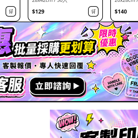
$129
$140
🛒
🛒