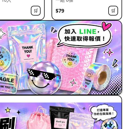
$79
🛒
🛒