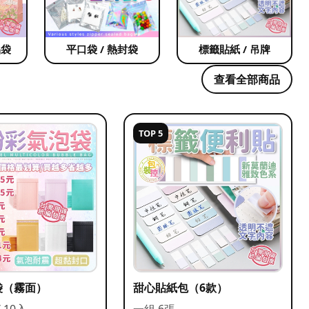
品袋
平口袋 / 熱封袋
標籤貼紙 / 吊牌
查看全部商品
TOP 5
袋（霧面）
甜心貼紙包（6款）
/ 10入
一組 6張