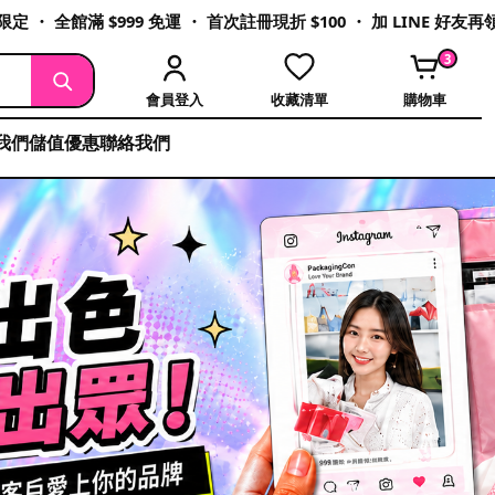
定 ・ 全館滿 $999 免運 ・ 首次註冊現折 $100 ・ 加 LINE 好友
3
會員登入
收藏清單
購物車
我們
儲值優惠
聯絡我們