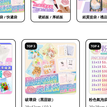
袋 / 快遞袋
硬紙板 / 厚紙板
紙質提袋 / 禮
TOP 3
TOP 4
破壞袋（黑甜款）
粉色氣泡
28x42cm / 50入
20x28cm 