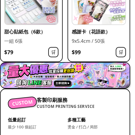
甜心貼紙包（6款）
感謝卡（花語款）
一組 6張
9x5.4cm / 50張
$79
$99
🛒
🛒
客製印刷服務
CUSTOM
CUSTOM PRINTING SERVICE
低量起訂
多種工藝
最少 100 個起訂
燙金 / 打凸 / 局部