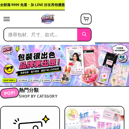
全館滿 $999 免運・加 LINE 好友再領優惠
熱門分類
POP!
SHOP BY CATEGORY