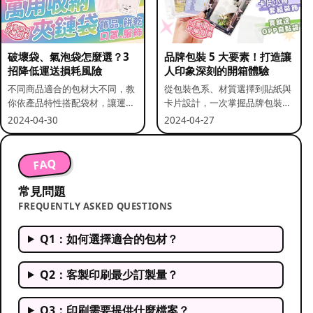
破壞袋、氣泡袋怎麼選？3
品牌包裝 5 大要素！打造讓
招降低運送損耗風險
人印象深刻的開箱體驗
不同商品適合的包材大不同，教
從包裝色系、材質選擇到貼紙與
你依產品特性搭配袋材，讓運送
卡片設計，一次掌握品牌包裝的
更安全。
關鍵要素。
2024-04-30
2024-04-27
FAQ
常見問題
FREQUENTLY ASKED QUESTIONS
Q1：如何選擇適合的包材？
Q2：客製印刷最少訂製量？
Q3：印刷需要提供什麼檔案？