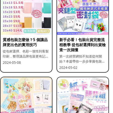
質感包裝怎麼做？5 個讓品
新手必看！包裝出貨完整流
牌更出色的實用技巧
程教學 從包材選擇到出貨檢
查一次搞懂
從包材選擇、色彩一致性到客製
印刷，整理讓品牌包裝更有記憶
第一次經營網拍不知道從何開
點的實用做法。
始？本篇帶你一步步掌握包裝流
2024-05-08
程與出貨前檢查重點。
2024-05-02