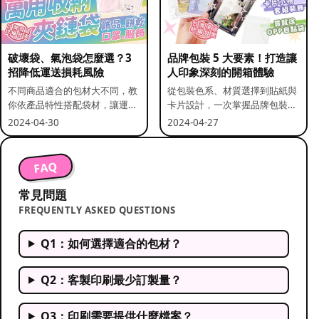
破壞袋、氣泡袋怎麼選？3
品牌包裝 5 大要素！打造讓
招降低運送損耗風險
人印象深刻的開箱體驗
不同商品適合的包材大不同，教
從包裝色系、材質選擇到貼紙與
你依產品特性搭配袋材，讓運送
卡片設計，一次掌握品牌包裝的
更安全。
關鍵要素。
2024-04-30
2024-04-27
FAQ
常見問題
FREQUENTLY ASKED QUESTIONS
Q1：如何選擇適合的包材？
Q2：客製印刷最少訂製量？
Q3：印刷需要提供什麼檔案？