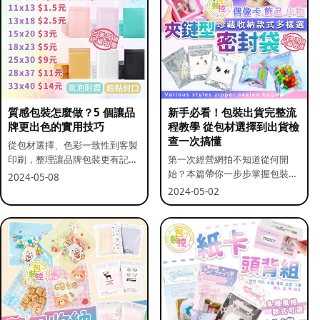
質感包裝怎麼做？5 個讓品
新手必看！包裝出貨完整流
牌更出色的實用技巧
程教學 從包材選擇到出貨檢
查一次搞懂
從包材選擇、色彩一致性到客製
印刷，整理讓品牌包裝更有記憶
第一次經營網拍不知道從何開
點的實用做法。
始？本篇帶你一步步掌握包裝流
2024-05-08
程與出貨前檢查重點。
2024-05-02