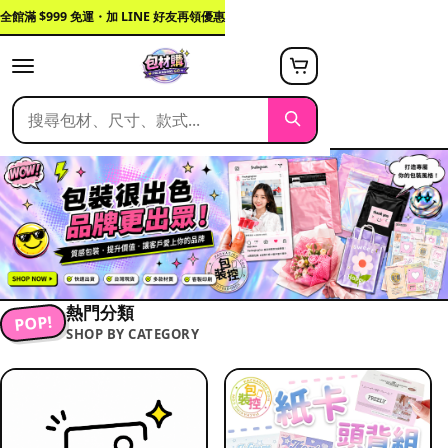
全館滿 $999 免運・加 LINE 好友再領優惠
熱門分類
POP!
SHOP BY CATEGORY