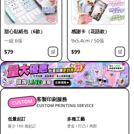
甜心貼紙包（6款）
感謝卡（花語款）
一組 6張
9x5.4cm / 50張
$79
$99
🛒
🛒
客製印刷服務
CUSTOM
CUSTOM PRINTING SERVICE
低量起訂
多種工藝
最少 100 個起訂
燙金 / 打凸 / 局部