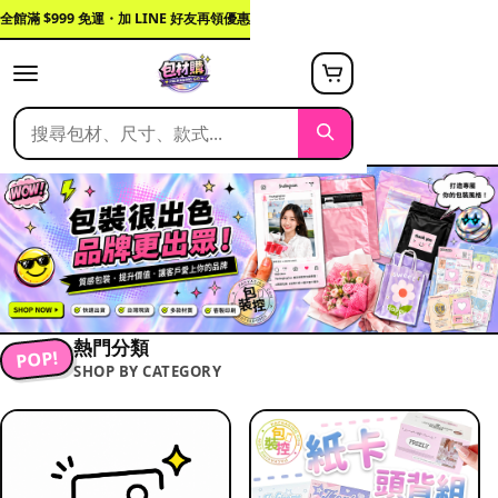
全館滿 $999 免運・加 LINE 好友再領優惠
熱門分類
POP!
SHOP BY CATEGORY