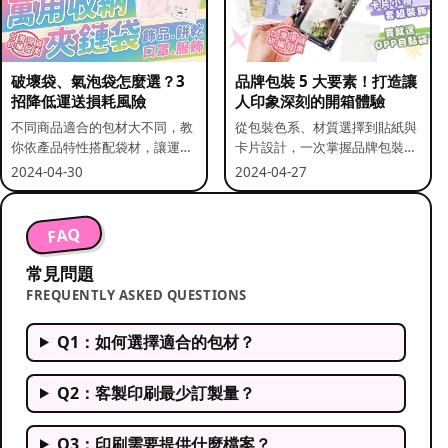
破壞袋、氣泡袋怎麼選？3
品牌包裝 5 大要素！打造讓
招降低運送損耗風險
人印象深刻的開箱體驗
不同商品適合的包材大不同，教
從包裝色系、材質選擇到貼紙與
你依產品特性搭配袋材，讓運送
卡片設計，一次掌握品牌包裝的
更安全。
關鍵要素。
2024-04-30
2024-04-27
FAQ
常見問題
FREQUENTLY ASKED QUESTIONS
Q1：如何選擇適合的包材？
Q2：客製印刷最少訂製量？
Q3：印刷需要提供什麼檔案？