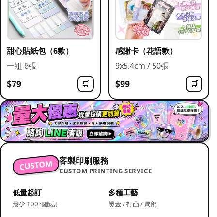
甜心貼紙包（6款）
感謝卡（花語款）
一組 6張
9x5.4cm / 50張
$79
$99
🛒
🛒
客製印刷服務
CUSTOM
CUSTOM PRINTING SERVICE
低量起訂
多種工藝
最少 100 個起訂
燙金 / 打凸 / 局部