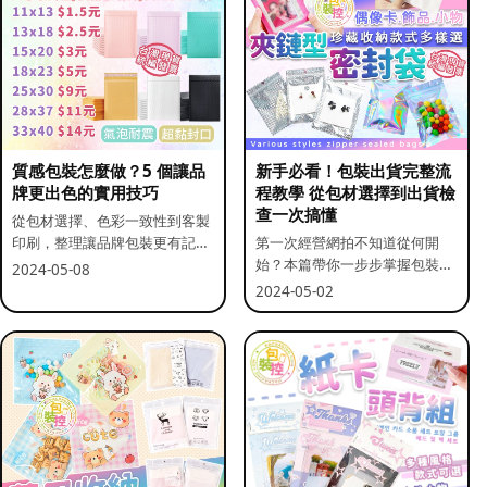
質感包裝怎麼做？5 個讓品
新手必看！包裝出貨完整流
牌更出色的實用技巧
程教學 從包材選擇到出貨檢
查一次搞懂
從包材選擇、色彩一致性到客製
印刷，整理讓品牌包裝更有記憶
第一次經營網拍不知道從何開
點的實用做法。
始？本篇帶你一步步掌握包裝流
2024-05-08
程與出貨前檢查重點。
2024-05-02