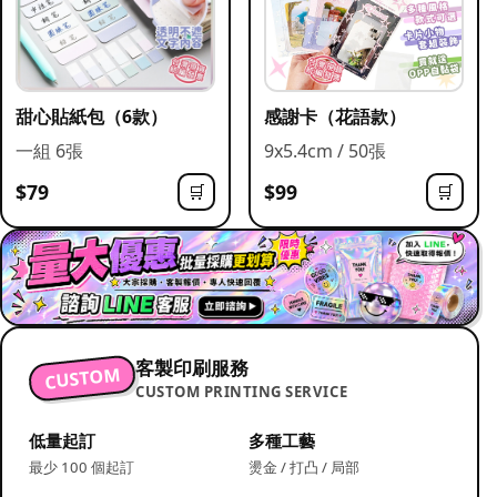
甜心貼紙包（6款）
感謝卡（花語款）
一組 6張
9x5.4cm / 50張
$79
$99
🛒
🛒
客製印刷服務
CUSTOM
CUSTOM PRINTING SERVICE
低量起訂
多種工藝
最少 100 個起訂
燙金 / 打凸 / 局部