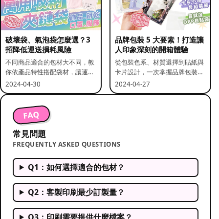
破壞袋、氣泡袋怎麼選？3
品牌包裝 5 大要素！打造讓
招降低運送損耗風險
人印象深刻的開箱體驗
不同商品適合的包材大不同，教
從包裝色系、材質選擇到貼紙與
你依產品特性搭配袋材，讓運送
卡片設計，一次掌握品牌包裝的
更安全。
關鍵要素。
2024-04-30
2024-04-27
FAQ
常見問題
FREQUENTLY ASKED QUESTIONS
Q1：如何選擇適合的包材？
Q2：客製印刷最少訂製量？
Q3：印刷需要提供什麼檔案？