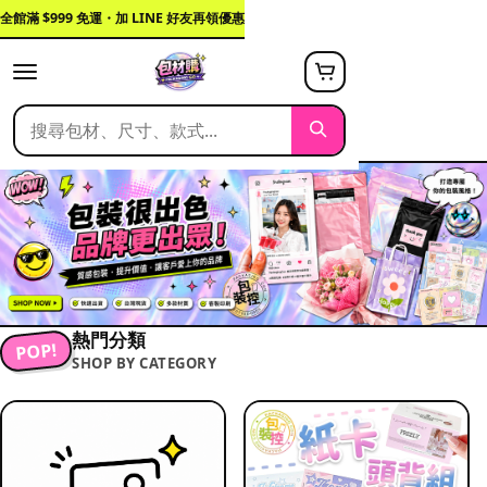
全館滿 $999 免運・加 LINE 好友再領優惠
熱門分類
POP!
SHOP BY CATEGORY