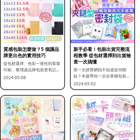
質感包裝怎麼做？5 個讓品
新手必看！包裝出貨完整流
牌更出色的實用技巧
程教學 從包材選擇到出貨檢
查一次搞懂
從包材選擇、色彩一致性到客製
印刷，整理讓品牌包裝更有記憶
第一次經營網拍不知道從何開
點的實用做法。
始？本篇帶你一步步掌握包裝流
2024-05-08
程與出貨前檢查重點。
2024-05-02