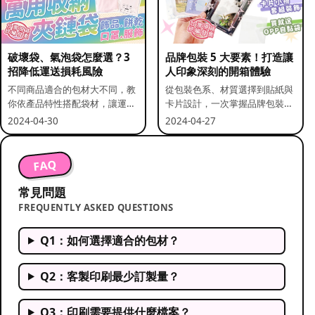
破壞袋、氣泡袋怎麼選？3
品牌包裝 5 大要素！打造讓
招降低運送損耗風險
人印象深刻的開箱體驗
不同商品適合的包材大不同，教
從包裝色系、材質選擇到貼紙與
你依產品特性搭配袋材，讓運送
卡片設計，一次掌握品牌包裝的
更安全。
關鍵要素。
2024-04-30
2024-04-27
FAQ
常見問題
FREQUENTLY ASKED QUESTIONS
Q1：如何選擇適合的包材？
Q2：客製印刷最少訂製量？
Q3：印刷需要提供什麼檔案？