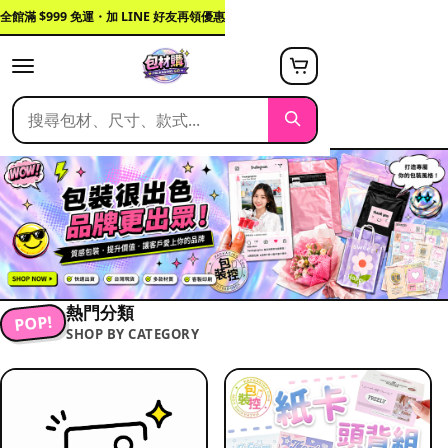
全館滿 $999 免運・加 LINE 好友再領優惠
熱門分類
POP!
SHOP BY CATEGORY