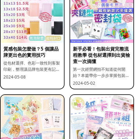
質感包裝怎麼做？5 個讓品
新手必看！包裝出貨完整流
牌更出色的實用技巧
程教學 從包材選擇到出貨檢
查一次搞懂
從包材選擇、色彩一致性到客製
印刷，整理讓品牌包裝更有記憶
第一次經營網拍不知道從何開
點的實用做法。
始？本篇帶你一步步掌握包裝流
2024-05-08
程與出貨前檢查重點。
2024-05-02