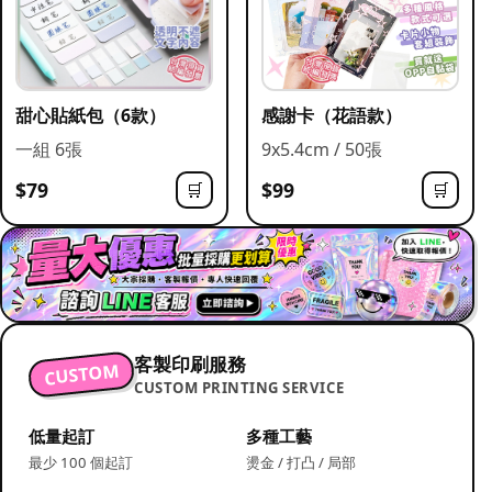
甜心貼紙包（6款）
感謝卡（花語款）
一組 6張
9x5.4cm / 50張
$79
$99
🛒
🛒
客製印刷服務
CUSTOM
CUSTOM PRINTING SERVICE
低量起訂
多種工藝
最少 100 個起訂
燙金 / 打凸 / 局部