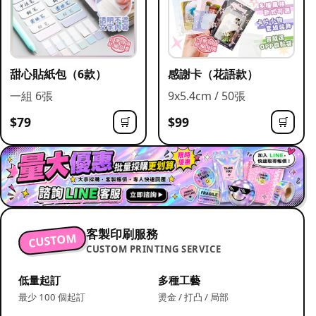
甜心貼紙包（6款）
感謝卡（花語款）
一組 6張
9x5.4cm / 50張
$79
$99
🛒
🛒
客製印刷服務
CUSTOM
CUSTOM PRINTING SERVICE
低量起訂
多種工藝
最少 100 個起訂
燙金 / 打凸 / 局部