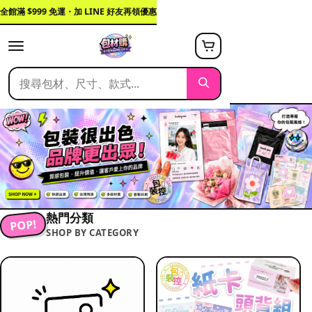
全館滿 $999 免運・加 LINE 好友再領優惠
熱門分類
POP!
SHOP BY CATEGORY