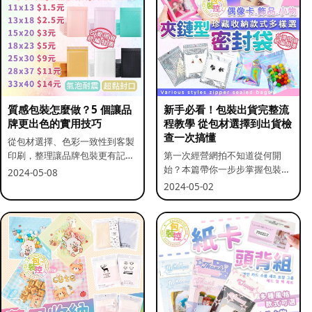
質感包裝怎麼做？5 個讓品
新手必看！包裝出貨完整流
牌更出色的實用技巧
程教學 從包材選擇到出貨檢
查一次搞懂
從包材選擇、色彩一致性到客製
印刷，整理讓品牌包裝更有記憶
第一次經營網拍不知道從何開
點的實用做法。
始？本篇帶你一步步掌握包裝流
2024-05-08
程與出貨前檢查重點。
2024-05-02