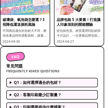
破壞袋、氣泡袋怎麼選？3
品牌包裝 5 大要素！打造讓
招降低運送損耗風險
人印象深刻的開箱體驗
不同商品適合的包材大不同，教
從包裝色系、材質選擇到貼紙與
你依產品特性搭配袋材，讓運送
卡片設計，一次掌握品牌包裝的
更安全。
關鍵要素。
2024-04-30
2024-04-27
FAQ
常見問題
FREQUENTLY ASKED QUESTIONS
Q1：如何選擇適合的包材？
Q2：客製印刷最少訂製量？
Q3：印刷需要提供什麼檔案？