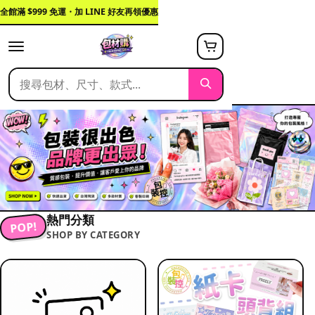
全館滿 $999 免運・加 LINE 好友再領優惠
熱門分類
POP!
SHOP BY CATEGORY