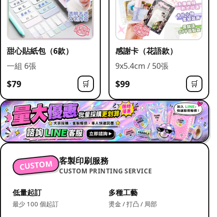
甜心貼紙包（6款）
感謝卡（花語款）
一組 6張
9x5.4cm / 50張
$79
$99
🛒
🛒
客製印刷服務
CUSTOM
CUSTOM PRINTING SERVICE
低量起訂
多種工藝
最少 100 個起訂
燙金 / 打凸 / 局部