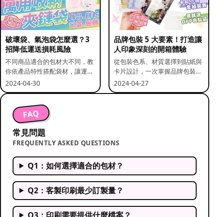
破壞袋、氣泡袋怎麼選？3
品牌包裝 5 大要素！打造讓
招降低運送損耗風險
人印象深刻的開箱體驗
不同商品適合的包材大不同，教
從包裝色系、材質選擇到貼紙與
你依產品特性搭配袋材，讓運送
卡片設計，一次掌握品牌包裝的
更安全。
關鍵要素。
2024-04-30
2024-04-27
FAQ
常見問題
FREQUENTLY ASKED QUESTIONS
Q1：如何選擇適合的包材？
Q2：客製印刷最少訂製量？
Q3：印刷需要提供什麼檔案？