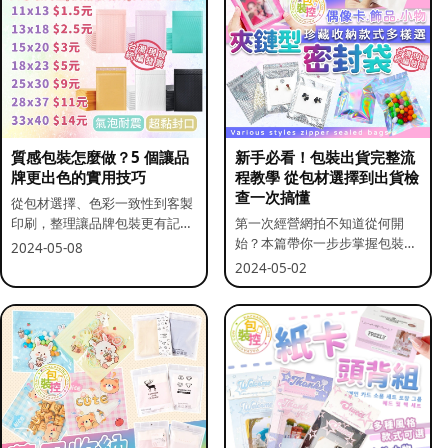
質感包裝怎麼做？5 個讓品
新手必看！包裝出貨完整流
牌更出色的實用技巧
程教學 從包材選擇到出貨檢
查一次搞懂
從包材選擇、色彩一致性到客製
印刷，整理讓品牌包裝更有記憶
第一次經營網拍不知道從何開
點的實用做法。
始？本篇帶你一步步掌握包裝流
2024-05-08
程與出貨前檢查重點。
2024-05-02