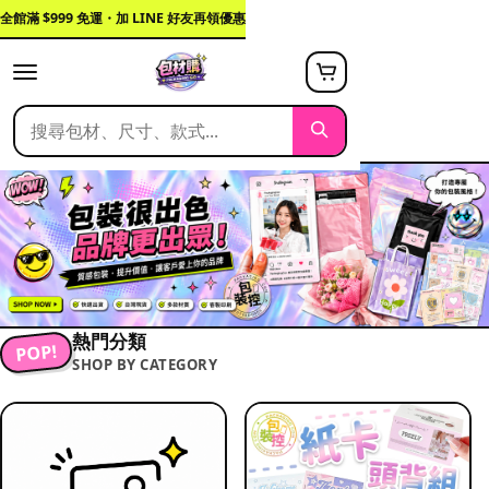
全館滿 $999 免運・加 LINE 好友再領優惠
熱門分類
POP!
SHOP BY CATEGORY