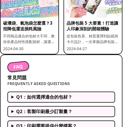
破壞袋、氣泡袋怎麼選？3
品牌包裝 5 大要素！打造讓
招降低運送損耗風險
人印象深刻的開箱體驗
不同商品適合的包材大不同，教
從包裝色系、材質選擇到貼紙與
你依產品特性搭配袋材，讓運送
卡片設計，一次掌握品牌包裝的
更安全。
關鍵要素。
2024-04-30
2024-04-27
FAQ
常見問題
FREQUENTLY ASKED QUESTIONS
Q1：如何選擇適合的包材？
Q2：客製印刷最少訂製量？
Q3：印刷需要提供什麼檔案？