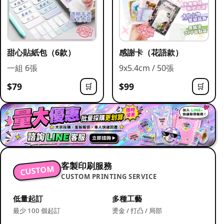
甜心貼紙包（6款）
感謝卡（花語款）
一組 6張
9x5.4cm / 50張
$79
$99
🛒
🛒
客製印刷服務
CUSTOM
CUSTOM PRINTING SERVICE
低量起訂
多種工藝
最少 100 個起訂
燙金 / 打凸 / 局部