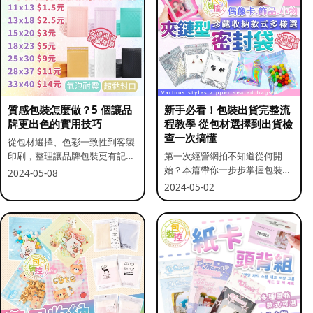
質感包裝怎麼做？5 個讓品
新手必看！包裝出貨完整流
牌更出色的實用技巧
程教學 從包材選擇到出貨檢
查一次搞懂
從包材選擇、色彩一致性到客製
印刷，整理讓品牌包裝更有記憶
第一次經營網拍不知道從何開
點的實用做法。
始？本篇帶你一步步掌握包裝流
2024-05-08
程與出貨前檢查重點。
2024-05-02