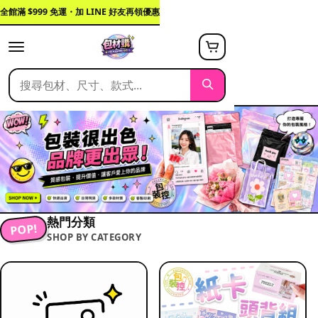
全館滿 $999 免運・加 LINE 好友再領優惠
熱門分類
POP!
SHOP BY CATEGORY