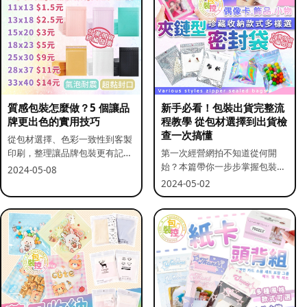
質感包裝怎麼做？5 個讓品
新手必看！包裝出貨完整流
牌更出色的實用技巧
程教學 從包材選擇到出貨檢
查一次搞懂
從包材選擇、色彩一致性到客製
印刷，整理讓品牌包裝更有記憶
第一次經營網拍不知道從何開
點的實用做法。
始？本篇帶你一步步掌握包裝流
2024-05-08
程與出貨前檢查重點。
2024-05-02