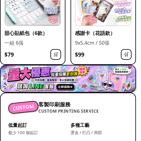
甜心貼紙包（6款）
感謝卡（花語款）
一組 6張
9x5.4cm / 50張
$79
$99
🛒
🛒
客製印刷服務
CUSTOM
CUSTOM PRINTING SERVICE
低量起訂
多種工藝
最少 100 個起訂
燙金 / 打凸 / 局部