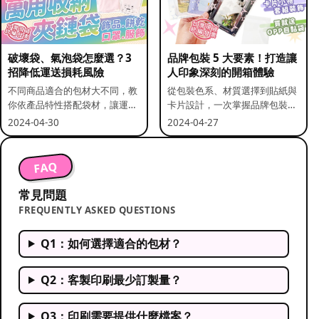
破壞袋、氣泡袋怎麼選？3
品牌包裝 5 大要素！打造讓
招降低運送損耗風險
人印象深刻的開箱體驗
不同商品適合的包材大不同，教
從包裝色系、材質選擇到貼紙與
你依產品特性搭配袋材，讓運送
卡片設計，一次掌握品牌包裝的
更安全。
關鍵要素。
2024-04-30
2024-04-27
FAQ
常見問題
FREQUENTLY ASKED QUESTIONS
Q1：如何選擇適合的包材？
Q2：客製印刷最少訂製量？
Q3：印刷需要提供什麼檔案？