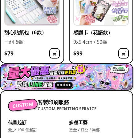
甜心貼紙包（6款）
感謝卡（花語款）
一組 6張
9x5.4cm / 50張
$79
$99
🛒
🛒
客製印刷服務
CUSTOM
CUSTOM PRINTING SERVICE
低量起訂
多種工藝
最少 100 個起訂
燙金 / 打凸 / 局部