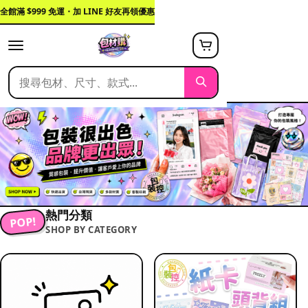
全館滿 $999 免運・加 LINE 好友再領優惠
熱門分類
POP!
SHOP BY CATEGORY