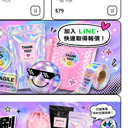
$79
🛒
🛒