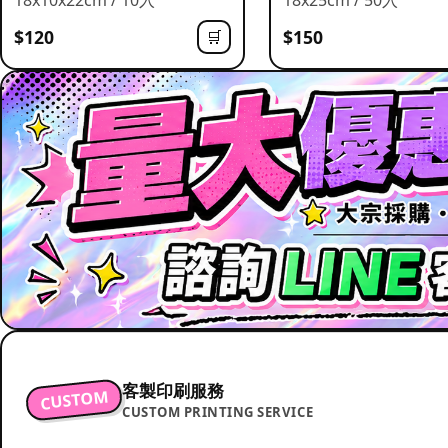
$120
$150
🛒
客製印刷服務
CUSTOM
CUSTOM PRINTING SERVICE