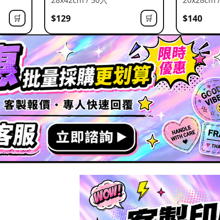
$129
$140
🛒
🛒