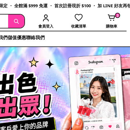
定 ・ 全館滿 $999 免運 ・ 首次註冊現折 $100 ・ 加 LINE 好友
3
會員登入
收藏清單
購物車
我們
儲值優惠
聯絡我們