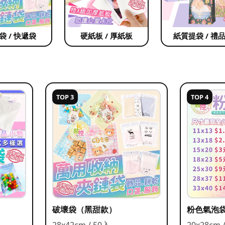
袋 / 快遞袋
硬紙板 / 厚紙板
紙質提袋 / 禮
TOP 3
TOP 4
破壞袋（黑甜款）
粉色氣泡
28x42cm / 50入
20x28cm 