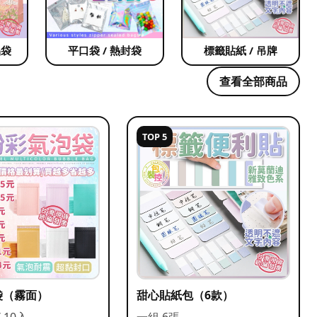
品袋
平口袋 / 熱封袋
標籤貼紙 / 吊牌
查看全部商品
TOP 5
袋（霧面）
甜心貼紙包（6款）
/ 10入
一組 6張