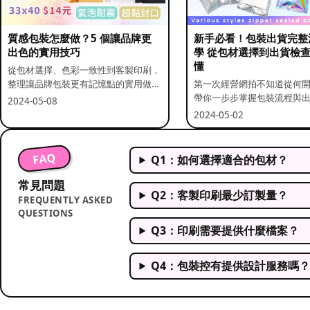
質感包裝怎麼做？5 個讓品牌更
新手必看！包裝出貨完整
出色的實用技巧
學 從包材選擇到出貨檢
懂
從包材選擇、色彩一致性到客製印刷，
整理讓品牌包裝更有記憶點的實用做
第一次經營網拍不知道從何
法。
帶你一步步掌握包裝流程與
2024-05-08
重點。
2024-05-02
FAQ
Q1：如何選擇適合的包材？
常見問題
Q2：客製印刷最少訂製量？
FREQUENTLY ASKED
QUESTIONS
Q3：印刷需要提供什麼檔案？
Q4：包裝控有提供設計服務嗎