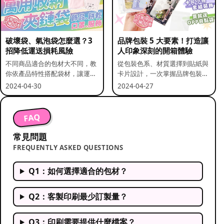
破壞袋、氣泡袋怎麼選？3
品牌包裝 5 大要素！打造讓
招降低運送損耗風險
人印象深刻的開箱體驗
不同商品適合的包材大不同，教
從包裝色系、材質選擇到貼紙與
你依產品特性搭配袋材，讓運送
卡片設計，一次掌握品牌包裝的
更安全。
關鍵要素。
2024-04-30
2024-04-27
FAQ
常見問題
FREQUENTLY ASKED QUESTIONS
Q1：如何選擇適合的包材？
Q2：客製印刷最少訂製量？
Q3：印刷需要提供什麼檔案？