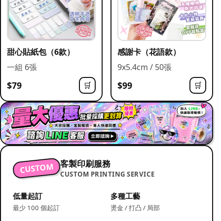
甜心貼紙包（6款）
感謝卡（花語款）
一組 6張
9x5.4cm / 50張
$79
$99
🛒
🛒
客製印刷服務
CUSTOM
CUSTOM PRINTING SERVICE
低量起訂
多種工藝
最少 100 個起訂
燙金 / 打凸 / 局部