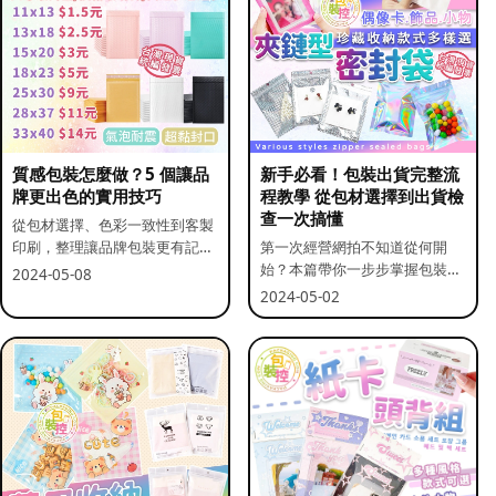
質感包裝怎麼做？5 個讓品
新手必看！包裝出貨完整流
牌更出色的實用技巧
程教學 從包材選擇到出貨檢
查一次搞懂
從包材選擇、色彩一致性到客製
印刷，整理讓品牌包裝更有記憶
第一次經營網拍不知道從何開
點的實用做法。
始？本篇帶你一步步掌握包裝流
2024-05-08
程與出貨前檢查重點。
2024-05-02