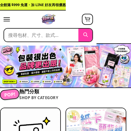
全館滿 $999 免運・加 LINE 好友再領優惠
熱門分類
POP!
SHOP BY CATEGORY