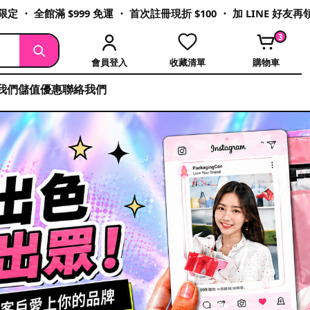
定 ・ 全館滿 $999 免運 ・ 首次註冊現折 $100 ・ 加 LINE 好友
3
會員登入
收藏清單
購物車
我們
儲值優惠
聯絡我們