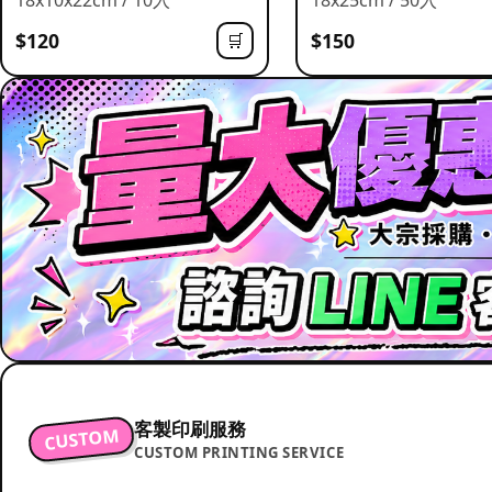
$120
$150
🛒
客製印刷服務
CUSTOM
CUSTOM PRINTING SERVICE