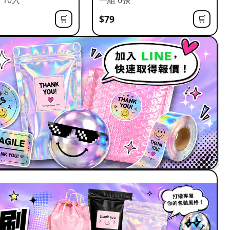
$79
🛒
🛒