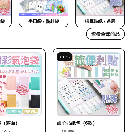
品袋
平口袋 / 熱封袋
標籤貼紙 / 吊牌
查看全部商品
TOP 5
袋（霧面）
甜心貼紙包（6款）
/ 10入
一組 6張