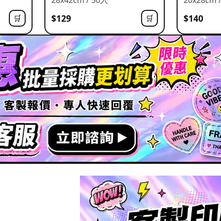
$129
$140
🛒
🛒