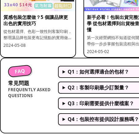
質感包裝怎麼做？5 個讓品牌更
新手必看！包裝出貨完整
出色的實用技巧
學 從包材選擇到出貨檢
懂
從包材選擇、色彩一致性到客製印刷，
整理讓品牌包裝更有記憶點的實用做
第一次經營網拍不知道從何
法。
帶你一步步掌握包裝流程與
2024-05-08
重點。
2024-05-02
FAQ
Q1：如何選擇適合的包材？
常見問題
Q2：客製印刷最少訂製量？
FREQUENTLY ASKED
QUESTIONS
Q3：印刷需要提供什麼檔案？
Q4：包裝控有提供設計服務嗎