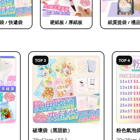
袋 / 快遞袋
硬紙板 / 厚紙板
紙質提袋 / 禮
TOP 3
TOP 4
破壞袋（黑甜款）
粉色氣泡
28x42cm / 50入
20x28cm 