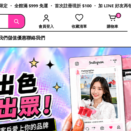
定 ・ 全館滿 $999 免運 ・ 首次註冊現折 $100 ・ 加 LINE 好友
3
會員登入
收藏清單
購物車
我們
儲值優惠
聯絡我們