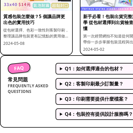
質感包裝怎麼做？5 個讓品牌更
新手必看！包裝出貨完整
出色的實用技巧
學 從包材選擇到出貨檢
懂
從包材選擇、色彩一致性到客製印刷，
整理讓品牌包裝更有記憶點的實用做
第一次經營網拍不知道從何
法。
帶你一步步掌握包裝流程與
2024-05-08
重點。
2024-05-02
FAQ
Q1：如何選擇適合的包材？
常見問題
Q2：客製印刷最少訂製量？
FREQUENTLY ASKED
QUESTIONS
Q3：印刷需要提供什麼檔案？
Q4：包裝控有提供設計服務嗎