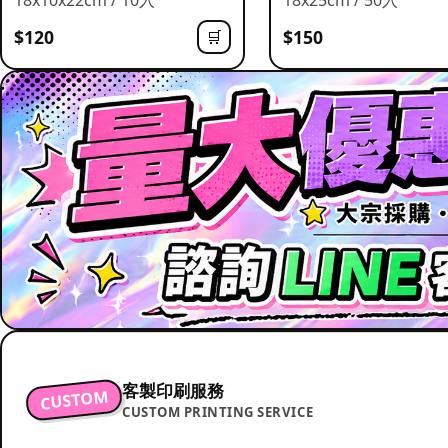
$120
$150
🛒
客製印刷服務
CUSTOM
CUSTOM PRINTING SERVICE