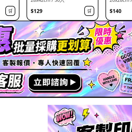
$129
$140
🛒
🛒