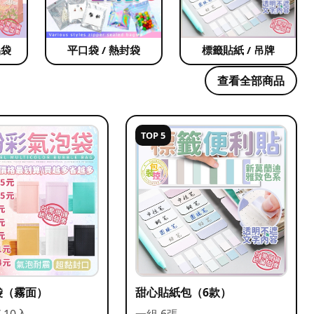
品袋
平口袋 / 熱封袋
標籤貼紙 / 吊牌
查看全部商品
TOP 5
袋（霧面）
甜心貼紙包（6款）
/ 10入
一組 6張