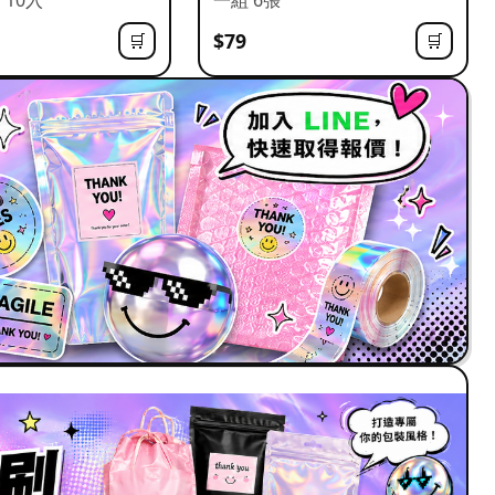
$79
🛒
🛒