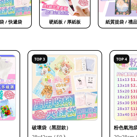
袋 / 快遞袋
硬紙板 / 厚紙板
紙質提袋 / 禮
TOP 3
TOP 4
破壞袋（黑甜款）
粉色氣泡
28x42cm / 50入
20x28cm 