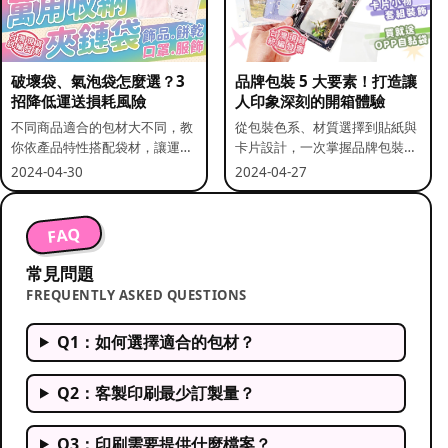
破壞袋、氣泡袋怎麼選？3
品牌包裝 5 大要素！打造讓
招降低運送損耗風險
人印象深刻的開箱體驗
不同商品適合的包材大不同，教
從包裝色系、材質選擇到貼紙與
你依產品特性搭配袋材，讓運送
卡片設計，一次掌握品牌包裝的
更安全。
關鍵要素。
2024-04-30
2024-04-27
FAQ
常見問題
FREQUENTLY ASKED QUESTIONS
Q1：如何選擇適合的包材？
Q2：客製印刷最少訂製量？
Q3：印刷需要提供什麼檔案？