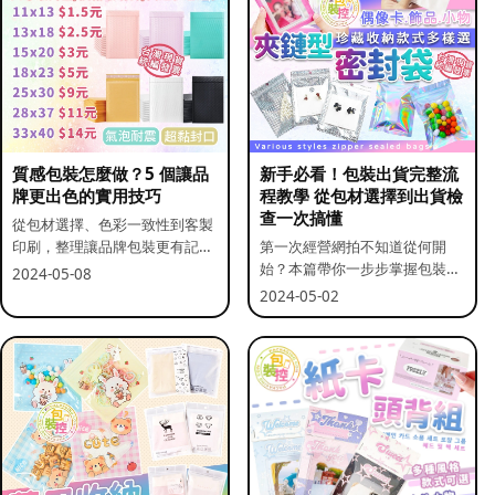
質感包裝怎麼做？5 個讓品
新手必看！包裝出貨完整流
牌更出色的實用技巧
程教學 從包材選擇到出貨檢
查一次搞懂
從包材選擇、色彩一致性到客製
印刷，整理讓品牌包裝更有記憶
第一次經營網拍不知道從何開
點的實用做法。
始？本篇帶你一步步掌握包裝流
2024-05-08
程與出貨前檢查重點。
2024-05-02