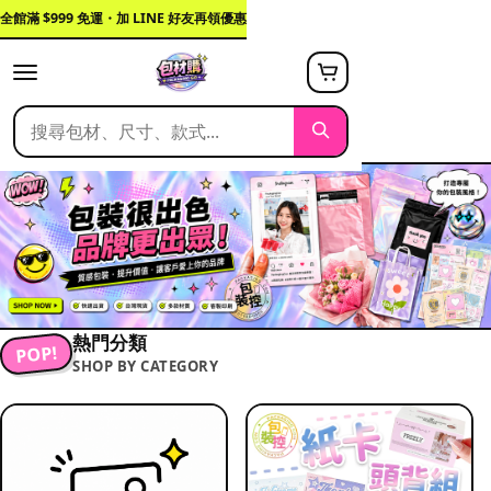
全館滿 $999 免運・加 LINE 好友再領優惠
熱門分類
POP!
SHOP BY CATEGORY