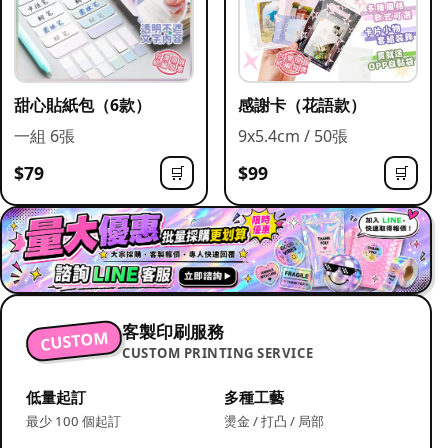
甜心貼紙包（6款）
感謝卡（花語款）
一組 6張
9x5.4cm / 50張
$79
$99
🛒
🛒
客製印刷服務
CUSTOM
CUSTOM PRINTING SERVICE
低量起訂
多種工藝
最少 100 個起訂
燙金 / 打凸 / 局部