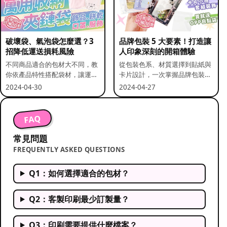
破壞袋、氣泡袋怎麼選？3
品牌包裝 5 大要素！打造讓
招降低運送損耗風險
人印象深刻的開箱體驗
不同商品適合的包材大不同，教
從包裝色系、材質選擇到貼紙與
你依產品特性搭配袋材，讓運送
卡片設計，一次掌握品牌包裝的
更安全。
關鍵要素。
2024-04-30
2024-04-27
FAQ
常見問題
FREQUENTLY ASKED QUESTIONS
Q1：如何選擇適合的包材？
Q2：客製印刷最少訂製量？
Q3：印刷需要提供什麼檔案？