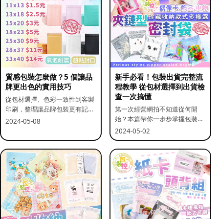
質感包裝怎麼做？5 個讓品
新手必看！包裝出貨完整流
牌更出色的實用技巧
程教學 從包材選擇到出貨檢
查一次搞懂
從包材選擇、色彩一致性到客製
印刷，整理讓品牌包裝更有記憶
第一次經營網拍不知道從何開
點的實用做法。
始？本篇帶你一步步掌握包裝流
2024-05-08
程與出貨前檢查重點。
2024-05-02