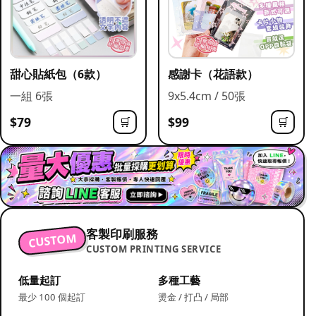
甜心貼紙包（6款）
感謝卡（花語款）
一組 6張
9x5.4cm / 50張
$79
$99
🛒
🛒
客製印刷服務
CUSTOM
CUSTOM PRINTING SERVICE
低量起訂
多種工藝
最少 100 個起訂
燙金 / 打凸 / 局部