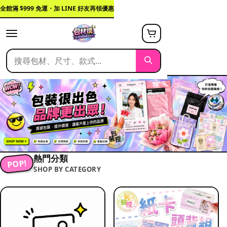
全館滿 $999 免運・加 LINE 好友再領優惠
熱門分類
POP!
SHOP BY CATEGORY