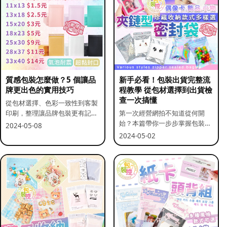
質感包裝怎麼做？5 個讓品
新手必看！包裝出貨完整流
牌更出色的實用技巧
程教學 從包材選擇到出貨檢
查一次搞懂
從包材選擇、色彩一致性到客製
印刷，整理讓品牌包裝更有記憶
第一次經營網拍不知道從何開
點的實用做法。
始？本篇帶你一步步掌握包裝流
2024-05-08
程與出貨前檢查重點。
2024-05-02