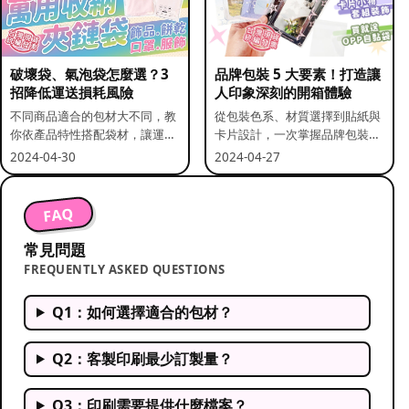
破壞袋、氣泡袋怎麼選？3
品牌包裝 5 大要素！打造讓
招降低運送損耗風險
人印象深刻的開箱體驗
不同商品適合的包材大不同，教
從包裝色系、材質選擇到貼紙與
你依產品特性搭配袋材，讓運送
卡片設計，一次掌握品牌包裝的
更安全。
關鍵要素。
2024-04-30
2024-04-27
FAQ
常見問題
FREQUENTLY ASKED QUESTIONS
Q1：如何選擇適合的包材？
Q2：客製印刷最少訂製量？
Q3：印刷需要提供什麼檔案？