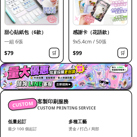
甜心貼紙包（6款）
感謝卡（花語款）
一組 6張
9x5.4cm / 50張
$79
$99
🛒
🛒
客製印刷服務
CUSTOM
CUSTOM PRINTING SERVICE
低量起訂
多種工藝
最少 100 個起訂
燙金 / 打凸 / 局部