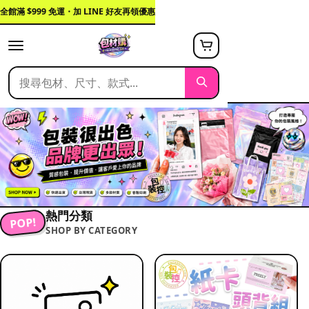
全館滿 $999 免運・加 LINE 好友再領優惠
熱門分類
POP!
SHOP BY CATEGORY