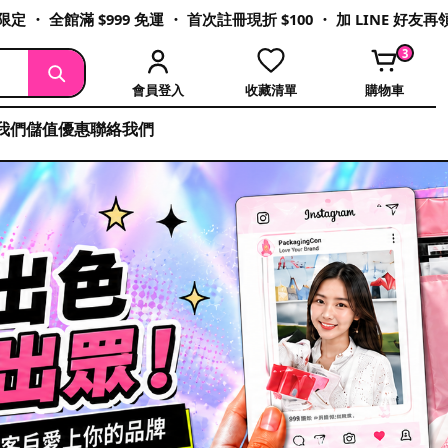
定 ・ 全館滿 $999 免運 ・ 首次註冊現折 $100 ・ 加 LINE 好友
3
會員登入
收藏清單
購物車
我們
儲值優惠
聯絡我們