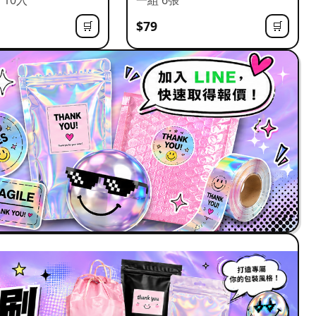
$79
🛒
🛒