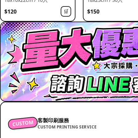
$120
$150
🛒
客製印刷服務
CUSTOM
CUSTOM PRINTING SERVICE