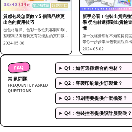
質感包裝怎麼做？5 個讓品牌更
新手必看！包裝出貨完整
出色的實用技巧
學 從包材選擇到出貨檢
懂
從包材選擇、色彩一致性到客製印刷，
整理讓品牌包裝更有記憶點的實用做
第一次經營網拍不知道從何
法。
帶你一步步掌握包裝流程與
2024-05-08
重點。
2024-05-02
FAQ
Q1：如何選擇適合的包材？
常見問題
Q2：客製印刷最少訂製量？
FREQUENTLY ASKED
QUESTIONS
Q3：印刷需要提供什麼檔案？
Q4：包裝控有提供設計服務嗎