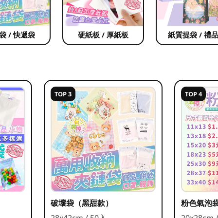
袋 / 快遞袋
硬紙板 / 厚紙板
紙質提袋 / 禮
TOP 3
TOP 4
破壞袋（黑甜款）
粉色氣泡
28x42cm / 50入
20x28cm 