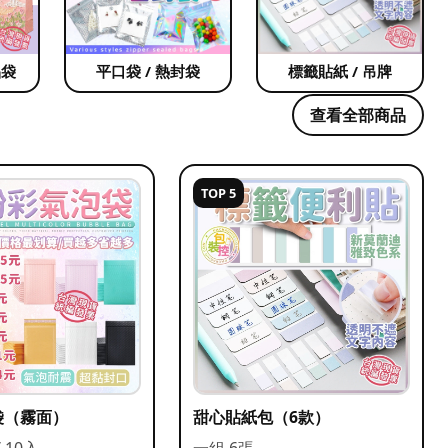
品袋
平口袋 / 熱封袋
標籤貼紙 / 吊牌
查看全部商品
TOP 5
袋（霧面）
甜心貼紙包（6款）
/ 10入
一組 6張