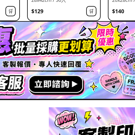
$129
$140
🛒
🛒