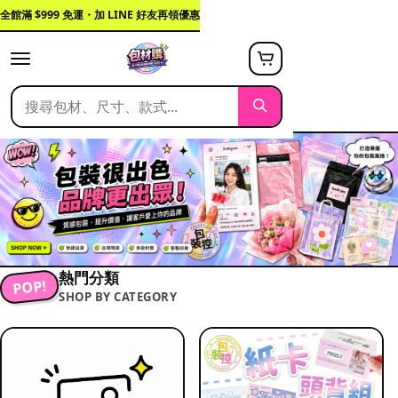
全館滿 $999 免運・加 LINE 好友再領優惠
熱門分類
POP!
SHOP BY CATEGORY