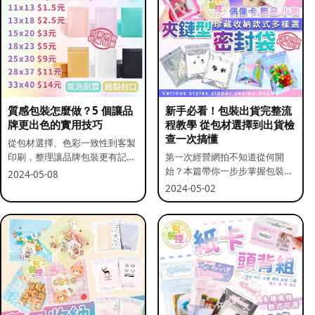
質感包裝怎麼做？5 個讓品
新手必看！包裝出貨完整流
牌更出色的實用技巧
程教學 從包材選擇到出貨檢
查一次搞懂
從包材選擇、色彩一致性到客製
印刷，整理讓品牌包裝更有記憶
第一次經營網拍不知道從何開
點的實用做法。
始？本篇帶你一步步掌握包裝流
2024-05-08
程與出貨前檢查重點。
2024-05-02