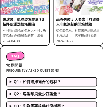
破壞袋、氣泡袋怎麼選？3
品牌包裝 5 大要素！打造讓
招降低運送損耗風險
人印象深刻的開箱體驗
不同商品適合的包材大不同，教
從包裝色系、材質選擇到貼紙與
你依產品特性搭配袋材，讓運送
卡片設計，一次掌握品牌包裝的
更安全。
關鍵要素。
2024-04-30
2024-04-27
FAQ
常見問題
FREQUENTLY ASKED QUESTIONS
Q1：如何選擇適合的包材？
Q2：客製印刷最少訂製量？
Q3：印刷需要提供什麼檔案？