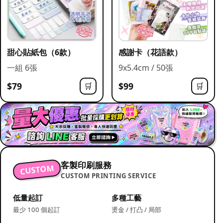
甜心貼紙包（6款）
感謝卡（花語款）
一組 6張
9x5.4cm / 50張
$79
$99
🛒
🛒
客製印刷服務
CUSTOM
CUSTOM PRINTING SERVICE
低量起訂
多種工藝
最少 100 個起訂
燙金 / 打凸 / 局部