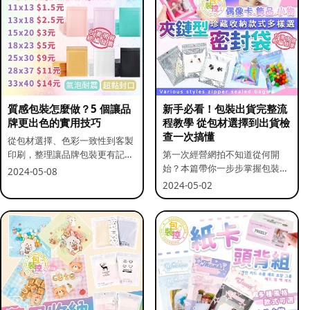
質感包裝怎麼做？5 個讓品
新手必看！包裝出貨完整流
牌更出色的實用技巧
程教學 從包材選擇到出貨檢
查一次搞懂
從包材選擇、色彩一致性到客製
印刷，整理讓品牌包裝更有記憶
第一次經營網拍不知道從何開
點的實用做法。
始？本篇帶你一步步掌握包裝流
2024-05-08
程與出貨前檢查重點。
2024-05-02