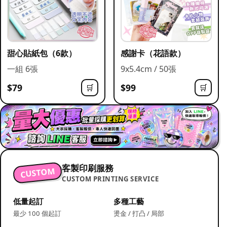
甜心貼紙包（6款）
感謝卡（花語款）
一組 6張
9x5.4cm / 50張
$79
$99
🛒
🛒
客製印刷服務
CUSTOM
CUSTOM PRINTING SERVICE
低量起訂
多種工藝
最少 100 個起訂
燙金 / 打凸 / 局部