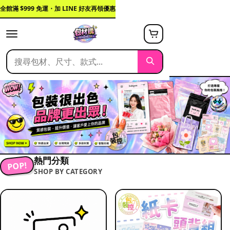
全館滿 $999 免運・加 LINE 好友再領優惠
熱門分類
POP!
SHOP BY CATEGORY