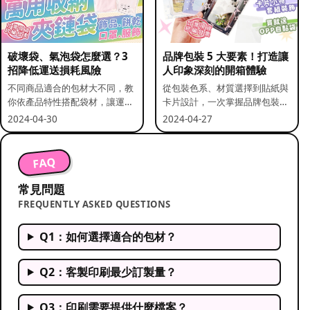
破壞袋、氣泡袋怎麼選？3
品牌包裝 5 大要素！打造讓
招降低運送損耗風險
人印象深刻的開箱體驗
不同商品適合的包材大不同，教
從包裝色系、材質選擇到貼紙與
你依產品特性搭配袋材，讓運送
卡片設計，一次掌握品牌包裝的
更安全。
關鍵要素。
2024-04-30
2024-04-27
FAQ
常見問題
FREQUENTLY ASKED QUESTIONS
Q1：如何選擇適合的包材？
Q2：客製印刷最少訂製量？
Q3：印刷需要提供什麼檔案？