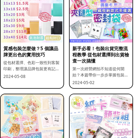
質感包裝怎麼做？5 個讓品
新手必看！包裝出貨完整流
牌更出色的實用技巧
程教學 從包材選擇到出貨檢
查一次搞懂
從包材選擇、色彩一致性到客製
印刷，整理讓品牌包裝更有記憶
第一次經營網拍不知道從何開
點的實用做法。
始？本篇帶你一步步掌握包裝流
2024-05-08
程與出貨前檢查重點。
2024-05-02