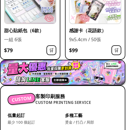
甜心貼紙包（6款）
感謝卡（花語款）
一組 6張
9x5.4cm / 50張
$79
$99
🛒
🛒
客製印刷服務
CUSTOM
CUSTOM PRINTING SERVICE
低量起訂
多種工藝
最少 100 個起訂
燙金 / 打凸 / 局部