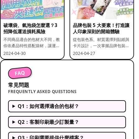
破壞袋、氣泡袋怎麼選？3
品牌包裝 5 大要素！打造讓
招降低運送損耗風險
人印象深刻的開箱體驗
不同商品適合的包材大不同，教
從包裝色系、材質選擇到貼紙與
你依產品特性搭配袋材，讓運送
卡片設計，一次掌握品牌包裝的
更安全。
關鍵要素。
2024-04-30
2024-04-27
FAQ
常見問題
FREQUENTLY ASKED QUESTIONS
Q1：如何選擇適合的包材？
Q2：客製印刷最少訂製量？
Q3：印刷需要提供什麼檔案？