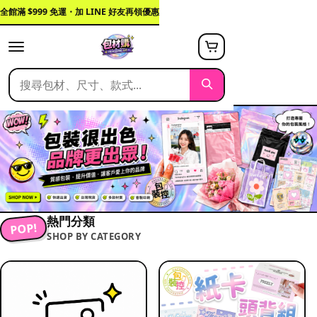
全館滿 $999 免運・加 LINE 好友再領優惠
熱門分類
POP!
SHOP BY CATEGORY