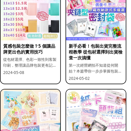
質感包裝怎麼做？5 個讓品
新手必看！包裝出貨完整流
牌更出色的實用技巧
程教學 從包材選擇到出貨檢
查一次搞懂
從包材選擇、色彩一致性到客製
印刷，整理讓品牌包裝更有記憶
第一次經營網拍不知道從何開
點的實用做法。
始？本篇帶你一步步掌握包裝流
2024-05-08
程與出貨前檢查重點。
2024-05-02