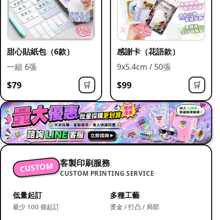
甜心貼紙包（6款）
感謝卡（花語款）
一組 6張
9x5.4cm / 50張
$79
$99
🛒
🛒
客製印刷服務
CUSTOM
CUSTOM PRINTING SERVICE
低量起訂
多種工藝
最少 100 個起訂
燙金 / 打凸 / 局部