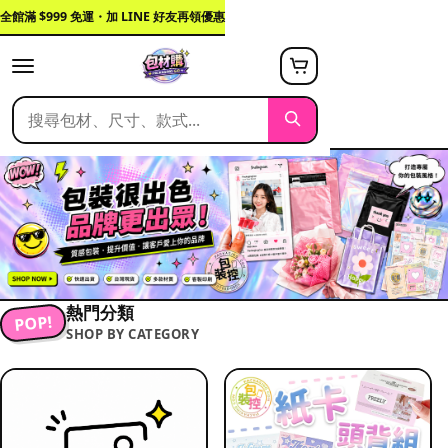
全館滿 $999 免運・加 LINE 好友再領優惠
熱門分類
POP!
SHOP BY CATEGORY