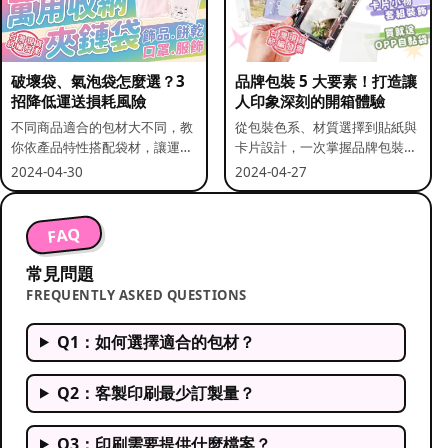
破壞袋、氣泡袋怎麼選？3
品牌包裝 5 大要素！打造讓
招降低運送損耗風險
人印象深刻的開箱體驗
不同商品適合的包材大不同，教
從包裝色系、材質選擇到貼紙與
你依產品特性搭配袋材，讓運送
卡片設計，一次掌握品牌包裝的
更安全。
關鍵要素。
2024-04-30
2024-04-27
FAQ
常見問題
FREQUENTLY ASKED QUESTIONS
Q1：如何選擇適合的包材？
Q2：客製印刷最少訂製量？
Q3：印刷需要提供什麼檔案？