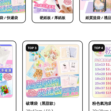
袋 / 快遞袋
硬紙板 / 厚紙板
紙質提袋 / 禮
TOP 3
TOP 4
破壞袋（黑甜款）
粉色氣泡
28x42cm / 50入
20x28cm 