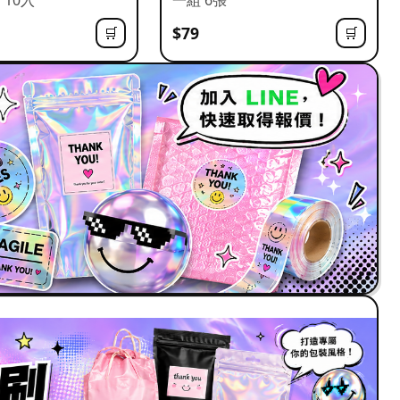
$79
🛒
🛒