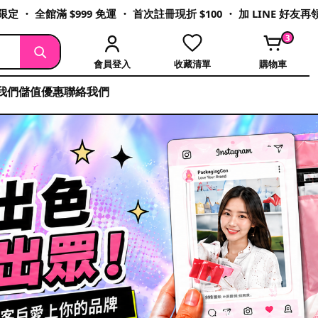
定 ・ 全館滿 $999 免運 ・ 首次註冊現折 $100 ・ 加 LINE 好友
3
會員登入
收藏清單
購物車
我們
儲值優惠
聯絡我們