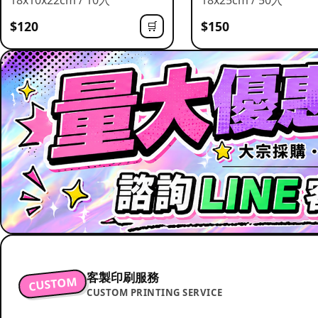
$120
$150
🛒
客製印刷服務
CUSTOM
CUSTOM PRINTING SERVICE