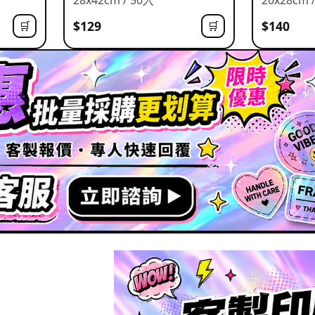
$129
$140
🛒
🛒