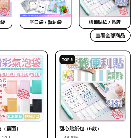
品袋
平口袋 / 熱封袋
標籤貼紙 / 吊牌
查看全部商品
TOP 5
袋（霧面）
甜心貼紙包（6款）
/ 10入
一組 6張