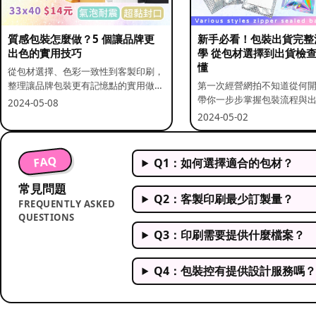
質感包裝怎麼做？5 個讓品牌更
新手必看！包裝出貨完整
出色的實用技巧
學 從包材選擇到出貨檢
懂
從包材選擇、色彩一致性到客製印刷，
整理讓品牌包裝更有記憶點的實用做
第一次經營網拍不知道從何
法。
帶你一步步掌握包裝流程與
2024-05-08
重點。
2024-05-02
FAQ
Q1：如何選擇適合的包材？
常見問題
Q2：客製印刷最少訂製量？
FREQUENTLY ASKED
QUESTIONS
Q3：印刷需要提供什麼檔案？
Q4：包裝控有提供設計服務嗎