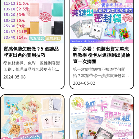
質感包裝怎麼做？5 個讓品
新手必看！包裝出貨完整流
牌更出色的實用技巧
程教學 從包材選擇到出貨檢
查一次搞懂
從包材選擇、色彩一致性到客製
印刷，整理讓品牌包裝更有記憶
第一次經營網拍不知道從何開
點的實用做法。
始？本篇帶你一步步掌握包裝流
2024-05-08
程與出貨前檢查重點。
2024-05-02