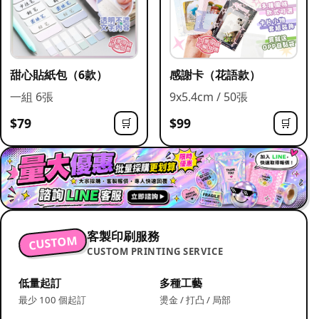
甜心貼紙包（6款）
感謝卡（花語款）
一組 6張
9x5.4cm / 50張
$79
$99
🛒
🛒
客製印刷服務
CUSTOM
CUSTOM PRINTING SERVICE
低量起訂
多種工藝
最少 100 個起訂
燙金 / 打凸 / 局部