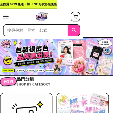
全館滿 $999 免運・加 LINE 好友再領優惠
熱門分類
POP!
SHOP BY CATEGORY