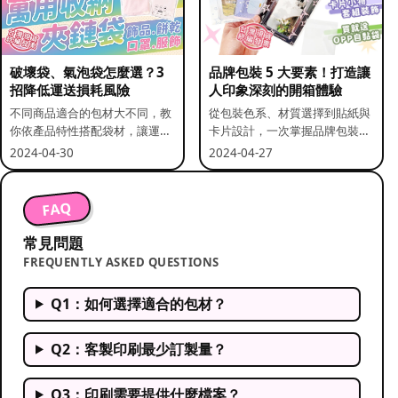
破壞袋、氣泡袋怎麼選？3
品牌包裝 5 大要素！打造讓
招降低運送損耗風險
人印象深刻的開箱體驗
不同商品適合的包材大不同，教
從包裝色系、材質選擇到貼紙與
你依產品特性搭配袋材，讓運送
卡片設計，一次掌握品牌包裝的
更安全。
關鍵要素。
2024-04-30
2024-04-27
FAQ
常見問題
FREQUENTLY ASKED QUESTIONS
Q1：如何選擇適合的包材？
Q2：客製印刷最少訂製量？
Q3：印刷需要提供什麼檔案？