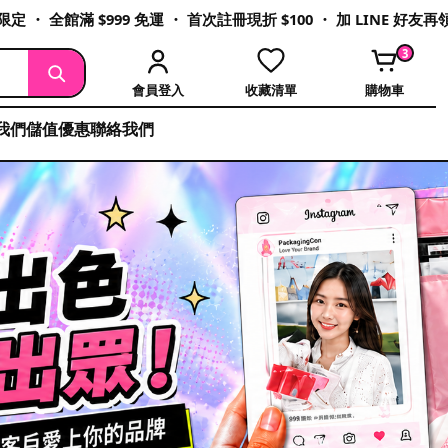
定 ・ 全館滿 $999 免運 ・ 首次註冊現折 $100 ・ 加 LINE 好友
3
會員登入
收藏清單
購物車
我們
儲值優惠
聯絡我們