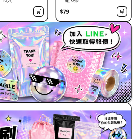
$79
🛒
🛒