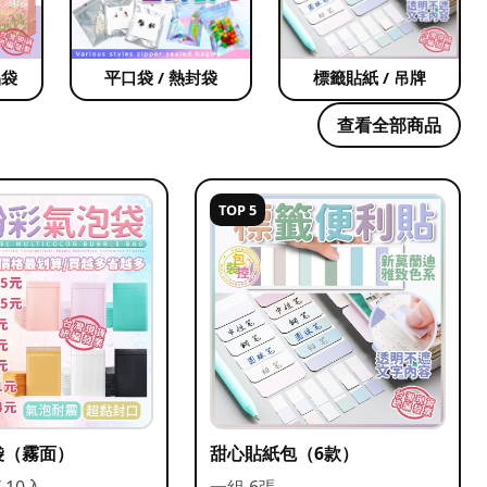
品袋
平口袋 / 熱封袋
標籤貼紙 / 吊牌
查看全部商品
TOP 5
袋（霧面）
甜心貼紙包（6款）
/ 10入
一組 6張