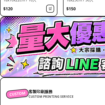
$120
$150
🛒
客製印刷服務
CUSTOM
CUSTOM PRINTING SERVICE