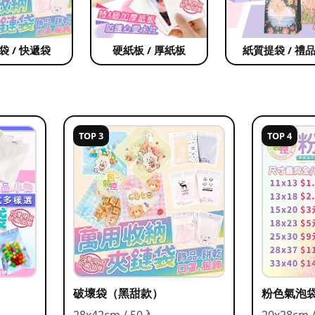
袋 / 快遞袋
硬紙板 / 厚紙板
紙質提袋 / 禮
TOP 3
TOP 4
破壞袋（黑甜款）
粉色氣泡
28x42cm / 50入
20x28cm 