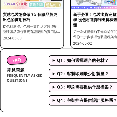
質感包裝怎麼做？5 個讓品牌更
新手必看！包裝出貨完整
出色的實用技巧
學 從包材選擇到出貨檢
懂
從包材選擇、色彩一致性到客製印刷，
整理讓品牌包裝更有記憶點的實用做
第一次經營網拍不知道從何
法。
帶你一步步掌握包裝流程與
2024-05-08
重點。
2024-05-02
FAQ
Q1：如何選擇適合的包材？
常見問題
Q2：客製印刷最少訂製量？
FREQUENTLY ASKED
QUESTIONS
Q3：印刷需要提供什麼檔案？
Q4：包裝控有提供設計服務嗎