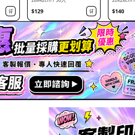
$129
$140
🛒
🛒