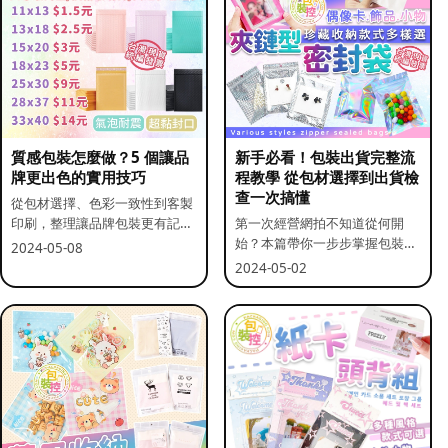
質感包裝怎麼做？5 個讓品
新手必看！包裝出貨完整流
牌更出色的實用技巧
程教學 從包材選擇到出貨檢
查一次搞懂
從包材選擇、色彩一致性到客製
印刷，整理讓品牌包裝更有記憶
第一次經營網拍不知道從何開
點的實用做法。
始？本篇帶你一步步掌握包裝流
2024-05-08
程與出貨前檢查重點。
2024-05-02