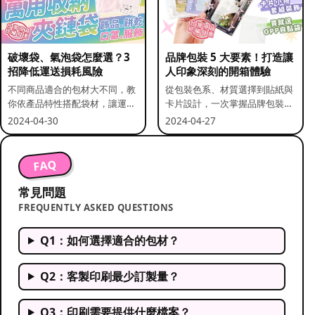
破壞袋、氣泡袋怎麼選？3
品牌包裝 5 大要素！打造讓
招降低運送損耗風險
人印象深刻的開箱體驗
不同商品適合的包材大不同，教
從包裝色系、材質選擇到貼紙與
你依產品特性搭配袋材，讓運送
卡片設計，一次掌握品牌包裝的
更安全。
關鍵要素。
2024-04-30
2024-04-27
FAQ
常見問題
FREQUENTLY ASKED QUESTIONS
Q1：如何選擇適合的包材？
Q2：客製印刷最少訂製量？
Q3：印刷需要提供什麼檔案？