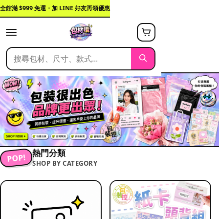
全館滿 $999 免運・加 LINE 好友再領優惠
熱門分類
POP!
SHOP BY CATEGORY