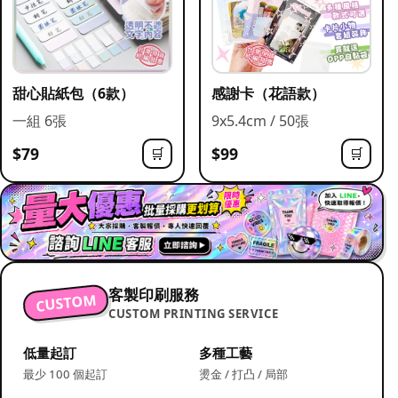
甜心貼紙包（6款）
感謝卡（花語款）
一組 6張
9x5.4cm / 50張
$79
$99
🛒
🛒
客製印刷服務
CUSTOM
CUSTOM PRINTING SERVICE
低量起訂
多種工藝
最少 100 個起訂
燙金 / 打凸 / 局部