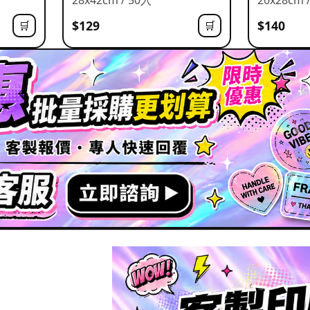
$129
$140
🛒
🛒