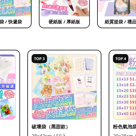
袋 / 快遞袋
硬紙板 / 厚紙板
紙質提袋 / 禮
TOP 3
TOP 4
破壞袋（黑甜款）
粉色氣泡
28x42cm / 50入
20x28cm 