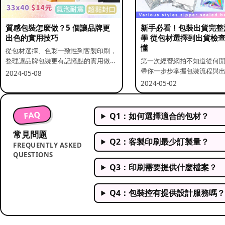
質感包裝怎麼做？5 個讓品牌更
新手必看！包裝出貨完整
出色的實用技巧
學 從包材選擇到出貨檢
懂
從包材選擇、色彩一致性到客製印刷，
整理讓品牌包裝更有記憶點的實用做
第一次經營網拍不知道從何
法。
帶你一步步掌握包裝流程與
2024-05-08
重點。
2024-05-02
FAQ
Q1：如何選擇適合的包材？
常見問題
Q2：客製印刷最少訂製量？
FREQUENTLY ASKED
QUESTIONS
Q3：印刷需要提供什麼檔案？
Q4：包裝控有提供設計服務嗎