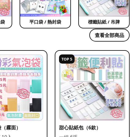
品袋
平口袋 / 熱封袋
標籤貼紙 / 吊牌
查看全部商品
TOP 5
袋（霧面）
甜心貼紙包（6款）
/ 10入
一組 6張