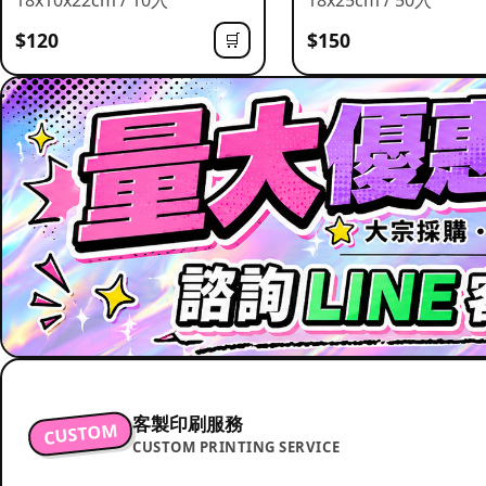
$120
$150
🛒
客製印刷服務
CUSTOM
CUSTOM PRINTING SERVICE