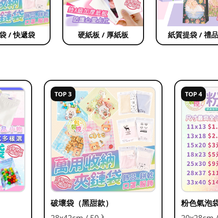
袋 / 快遞袋
硬紙板 / 厚紙板
紙質提袋 / 禮
TOP 3
TOP 4
破壞袋（黑甜款）
粉色氣泡
28x42cm / 50入
20x28cm 