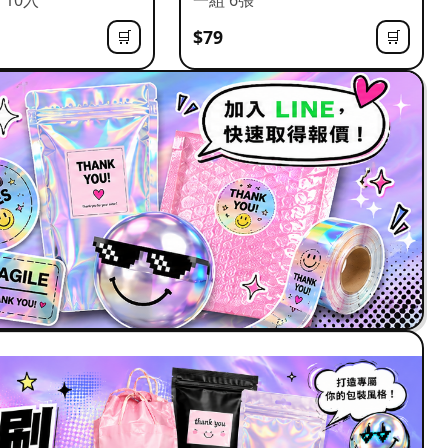
$79
🛒
🛒