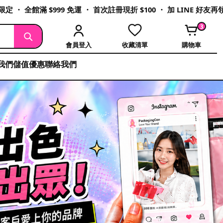
定 ・ 全館滿 $999 免運 ・ 首次註冊現折 $100 ・ 加 LINE 好友
3
會員登入
收藏清單
購物車
我們
儲值優惠
聯絡我們