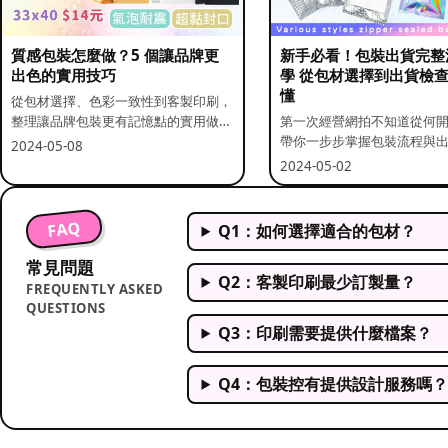
質感包裝怎麼做？5 個讓品牌更
新手必看！包裝出貨完整
出色的實用技巧
學 從包材選擇到出貨檢
懂
從包材選擇、色彩一致性到客製印刷，
整理讓品牌包裝更有記憶點的實用做
第一次經營網拍不知道從何
法。
帶你一步步掌握包裝流程與
2024-05-08
重點。
2024-05-02
FAQ
Q1：如何選擇適合的包材？
常見問題
Q2：客製印刷最少訂製量？
FREQUENTLY ASKED
QUESTIONS
Q3：印刷需要提供什麼檔案？
Q4：包裝控有提供設計服務嗎