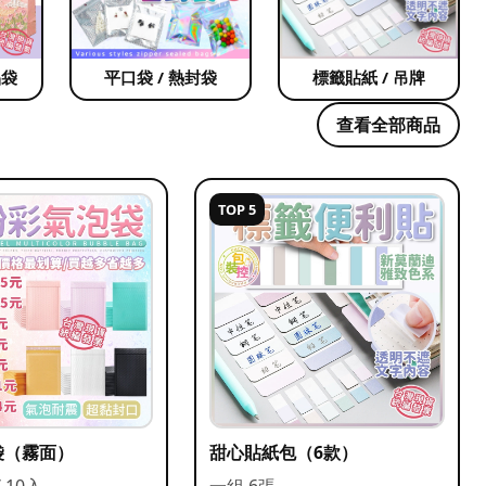
品袋
平口袋 / 熱封袋
標籤貼紙 / 吊牌
查看全部商品
TOP 5
袋（霧面）
甜心貼紙包（6款）
/ 10入
一組 6張