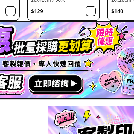
$129
$140
🛒
🛒