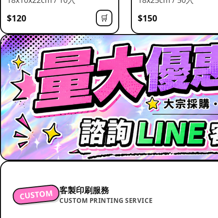
$120
$150
🛒
客製印刷服務
CUSTOM
CUSTOM PRINTING SERVICE