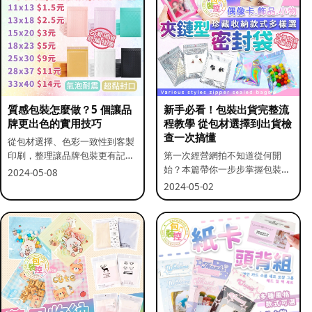
質感包裝怎麼做？5 個讓品
新手必看！包裝出貨完整流
牌更出色的實用技巧
程教學 從包材選擇到出貨檢
查一次搞懂
從包材選擇、色彩一致性到客製
印刷，整理讓品牌包裝更有記憶
第一次經營網拍不知道從何開
點的實用做法。
始？本篇帶你一步步掌握包裝流
2024-05-08
程與出貨前檢查重點。
2024-05-02