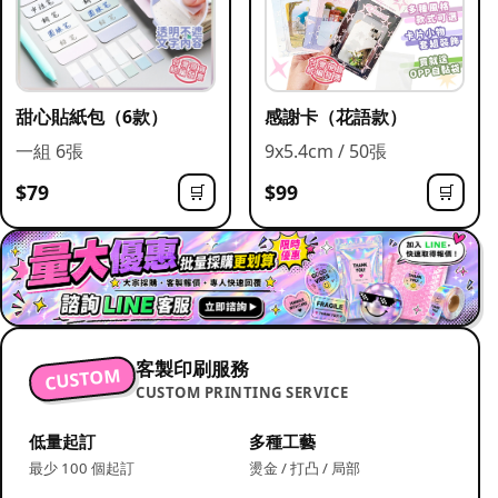
甜心貼紙包（6款）
感謝卡（花語款）
一組 6張
9x5.4cm / 50張
$79
$99
🛒
🛒
客製印刷服務
CUSTOM
CUSTOM PRINTING SERVICE
低量起訂
多種工藝
最少 100 個起訂
燙金 / 打凸 / 局部