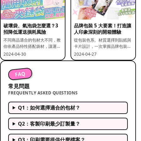
破壞袋、氣泡袋怎麼選？3
品牌包裝 5 大要素！打造讓
招降低運送損耗風險
人印象深刻的開箱體驗
不同商品適合的包材大不同，教
從包裝色系、材質選擇到貼紙與
你依產品特性搭配袋材，讓運送
卡片設計，一次掌握品牌包裝的
更安全。
關鍵要素。
2024-04-30
2024-04-27
FAQ
常見問題
FREQUENTLY ASKED QUESTIONS
Q1：如何選擇適合的包材？
Q2：客製印刷最少訂製量？
Q3：印刷需要提供什麼檔案？