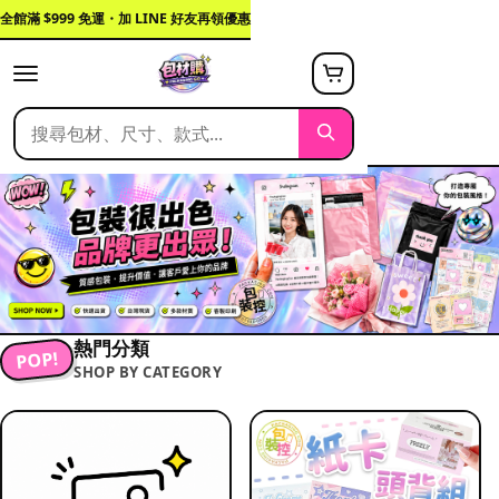
全館滿 $999 免運・加 LINE 好友再領優惠
熱門分類
POP!
SHOP BY CATEGORY