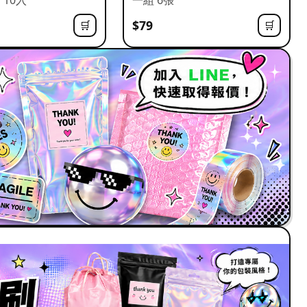
$79
🛒
🛒