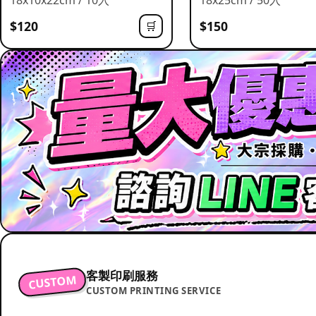
$120
$150
🛒
客製印刷服務
CUSTOM
CUSTOM PRINTING SERVICE