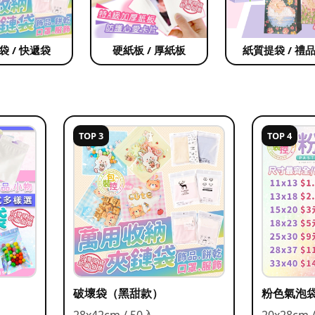
袋 / 快遞袋
硬紙板 / 厚紙板
紙質提袋 / 禮
TOP 3
TOP 4
破壞袋（黑甜款）
粉色氣泡
28x42cm / 50入
20x28cm 