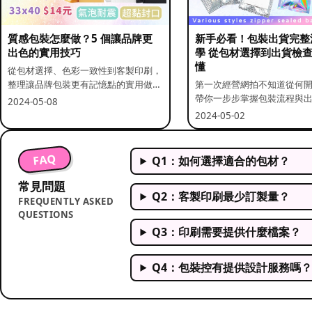
質感包裝怎麼做？5 個讓品牌更
新手必看！包裝出貨完整
出色的實用技巧
學 從包材選擇到出貨檢
懂
從包材選擇、色彩一致性到客製印刷，
整理讓品牌包裝更有記憶點的實用做
第一次經營網拍不知道從何
法。
帶你一步步掌握包裝流程與
2024-05-08
重點。
2024-05-02
FAQ
Q1：如何選擇適合的包材？
常見問題
Q2：客製印刷最少訂製量？
FREQUENTLY ASKED
QUESTIONS
Q3：印刷需要提供什麼檔案？
Q4：包裝控有提供設計服務嗎