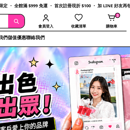
定 ・ 全館滿 $999 免運 ・ 首次註冊現折 $100 ・ 加 LINE 好友
3
會員登入
收藏清單
購物車
我們
儲值優惠
聯絡我們