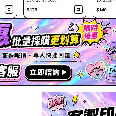
$129
$140
🛒
🛒