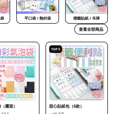
品袋
平口袋 / 熱封袋
標籤貼紙 / 吊牌
查看全部商品
TOP 5
袋（霧面）
甜心貼紙包（6款）
/ 10入
一組 6張