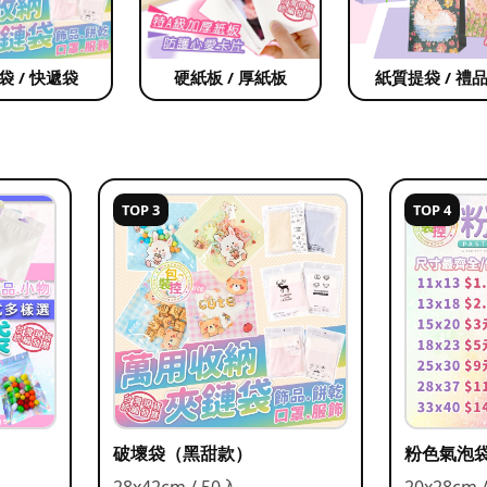
袋 / 快遞袋
硬紙板 / 厚紙板
紙質提袋 / 禮
TOP 3
TOP 4
破壞袋（黑甜款）
粉色氣泡
28x42cm / 50入
20x28cm 