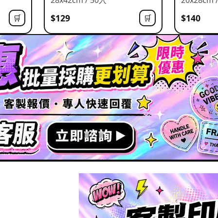
$129
$140
🛒
🛒