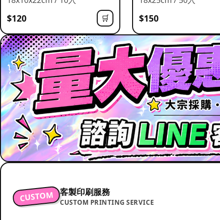
$120
$150
🛒
客製印刷服務
CUSTOM
CUSTOM PRINTING SERVICE