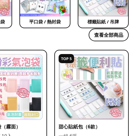
品袋
平口袋 / 熱封袋
標籤貼紙 / 吊牌
查看全部商品
TOP 5
袋（霧面）
甜心貼紙包（6款）
/ 10入
一組 6張