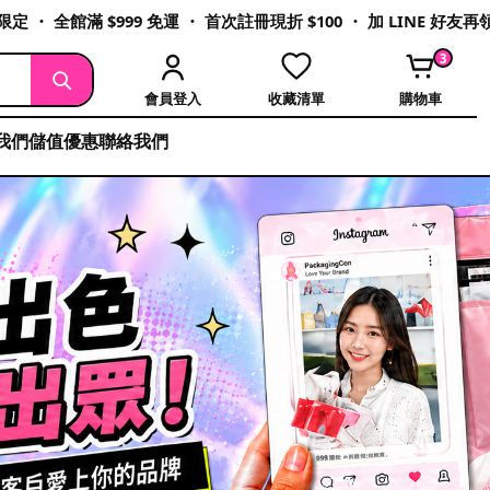
定 ・ 全館滿 $999 免運 ・ 首次註冊現折 $100 ・ 加 LINE 好友
3
會員登入
收藏清單
購物車
我們
儲值優惠
聯絡我們