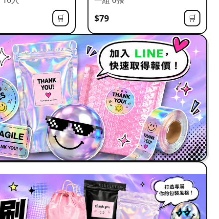
$79
🛒
🛒