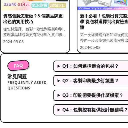
質感包裝怎麼做？5 個讓品牌更
新手必看！包裝出貨完整
出色的實用技巧
學 從包材選擇到出貨檢
懂
從包材選擇、色彩一致性到客製印刷，
整理讓品牌包裝更有記憶點的實用做
第一次經營網拍不知道從何
法。
帶你一步步掌握包裝流程與
2024-05-08
重點。
2024-05-02
FAQ
Q1：如何選擇適合的包材？
常見問題
Q2：客製印刷最少訂製量？
FREQUENTLY ASKED
QUESTIONS
Q3：印刷需要提供什麼檔案？
Q4：包裝控有提供設計服務嗎