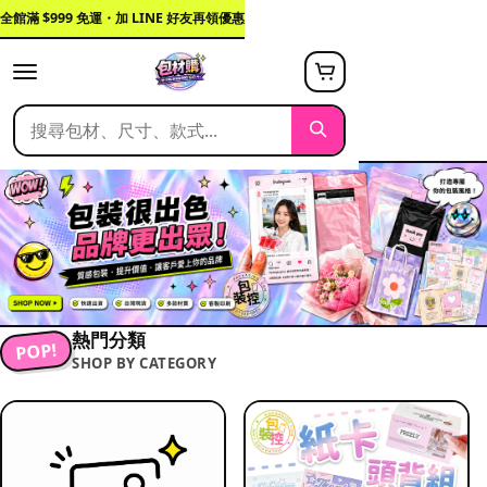
全館滿 $999 免運・加 LINE 好友再領優惠
熱門分類
POP!
SHOP BY CATEGORY