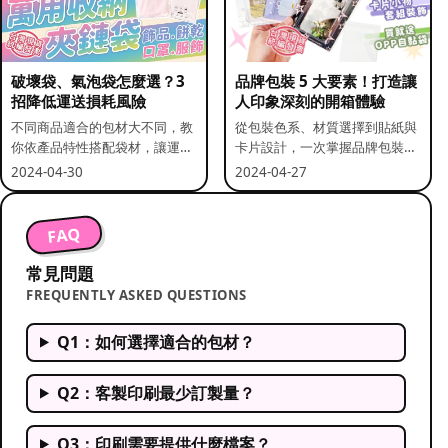
破壞袋、氣泡袋怎麼選？3
品牌包裝 5 大要素！打造讓
招降低運送損耗風險
人印象深刻的開箱體驗
不同商品適合的包材大不同，教
從包裝色系、材質選擇到貼紙與
你依產品特性搭配袋材，讓運送
卡片設計，一次掌握品牌包裝的
更安全。
關鍵要素。
2024-04-30
2024-04-27
FAQ
常見問題
FREQUENTLY ASKED QUESTIONS
Q1：如何選擇適合的包材？
Q2：客製印刷最少訂製量？
Q3：印刷需要提供什麼檔案？