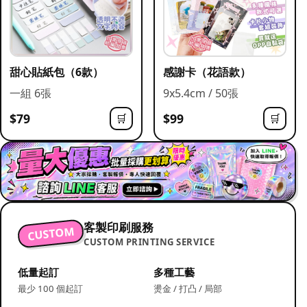
甜心貼紙包（6款）
感謝卡（花語款）
一組 6張
9x5.4cm / 50張
$79
$99
🛒
🛒
客製印刷服務
CUSTOM
CUSTOM PRINTING SERVICE
低量起訂
多種工藝
最少 100 個起訂
燙金 / 打凸 / 局部