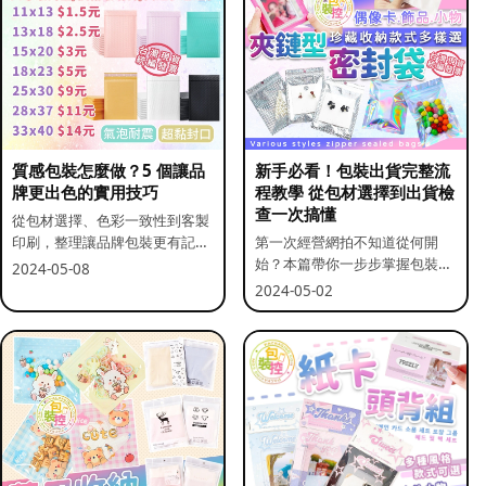
質感包裝怎麼做？5 個讓品
新手必看！包裝出貨完整流
牌更出色的實用技巧
程教學 從包材選擇到出貨檢
查一次搞懂
從包材選擇、色彩一致性到客製
印刷，整理讓品牌包裝更有記憶
第一次經營網拍不知道從何開
點的實用做法。
始？本篇帶你一步步掌握包裝流
2024-05-08
程與出貨前檢查重點。
2024-05-02