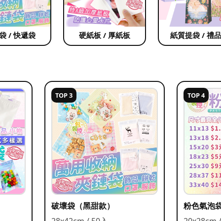
袋 / 快遞袋
硬紙板 / 厚紙板
紙質提袋 / 禮
TOP 3
TOP 4
破壞袋（黑甜款）
粉色氣泡
28x42cm / 50入
20x28cm 