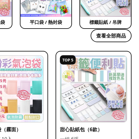
品袋
平口袋 / 熱封袋
標籤貼紙 / 吊牌
查看全部商品
TOP 5
袋（霧面）
甜心貼紙包（6款）
/ 10入
一組 6張