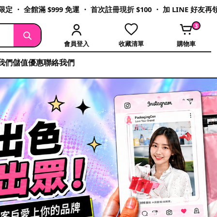
定 ・ 全館滿 $999 免運 ・ 首次註冊現折 $100 ・ 加 LINE 好友
3
會員登入
收藏清單
購物車
我們
儲值優惠
聯絡我們