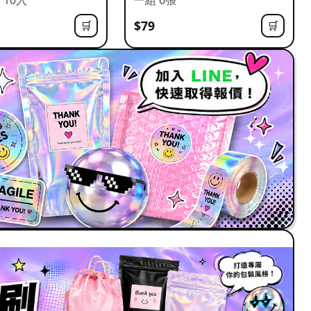
$79
🛒
🛒