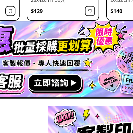
$129
$140
🛒
🛒