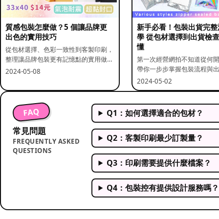
質感包裝怎麼做？5 個讓品牌更
新手必看！包裝出貨完整
出色的實用技巧
學 從包材選擇到出貨檢
懂
從包材選擇、色彩一致性到客製印刷，
整理讓品牌包裝更有記憶點的實用做
第一次經營網拍不知道從何
法。
帶你一步步掌握包裝流程與
2024-05-08
重點。
2024-05-02
FAQ
Q1：如何選擇適合的包材？
常見問題
Q2：客製印刷最少訂製量？
FREQUENTLY ASKED
QUESTIONS
Q3：印刷需要提供什麼檔案？
Q4：包裝控有提供設計服務嗎