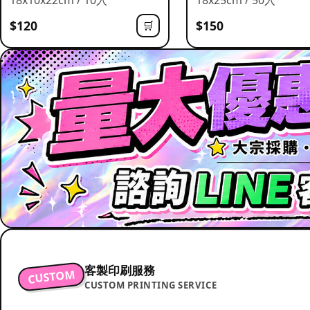
$120
$150
🛒
客製印刷服務
CUSTOM
CUSTOM PRINTING SERVICE