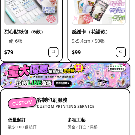
甜心貼紙包（6款）
感謝卡（花語款）
一組 6張
9x5.4cm / 50張
$79
$99
🛒
🛒
客製印刷服務
CUSTOM
CUSTOM PRINTING SERVICE
低量起訂
多種工藝
最少 100 個起訂
燙金 / 打凸 / 局部