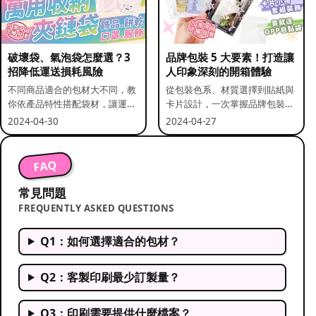
破壞袋、氣泡袋怎麼選？3
品牌包裝 5 大要素！打造讓
招降低運送損耗風險
人印象深刻的開箱體驗
不同商品適合的包材大不同，教
從包裝色系、材質選擇到貼紙與
你依產品特性搭配袋材，讓運送
卡片設計，一次掌握品牌包裝的
更安全。
關鍵要素。
2024-04-30
2024-04-27
FAQ
常見問題
FREQUENTLY ASKED QUESTIONS
Q1：如何選擇適合的包材？
Q2：客製印刷最少訂製量？
Q3：印刷需要提供什麼檔案？