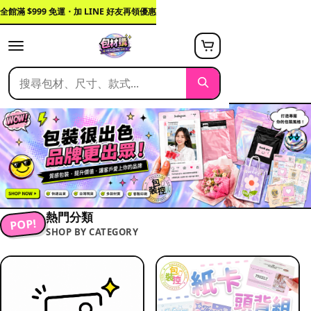
全館滿 $999 免運・加 LINE 好友再領優惠
熱門分類
POP!
SHOP BY CATEGORY