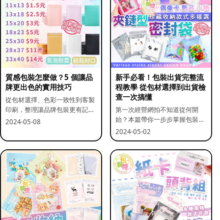
質感包裝怎麼做？5 個讓品
新手必看！包裝出貨完整流
牌更出色的實用技巧
程教學 從包材選擇到出貨檢
查一次搞懂
從包材選擇、色彩一致性到客製
印刷，整理讓品牌包裝更有記憶
第一次經營網拍不知道從何開
點的實用做法。
始？本篇帶你一步步掌握包裝流
2024-05-08
程與出貨前檢查重點。
2024-05-02