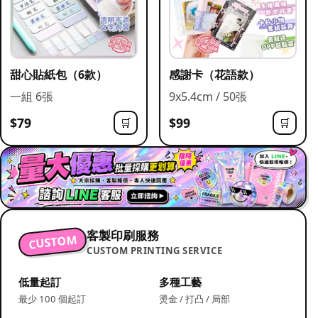
甜心貼紙包（6款）
感謝卡（花語款）
一組 6張
9x5.4cm / 50張
$79
$99
🛒
🛒
客製印刷服務
CUSTOM
CUSTOM PRINTING SERVICE
低量起訂
多種工藝
最少 100 個起訂
燙金 / 打凸 / 局部