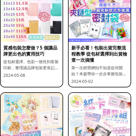
質感包裝怎麼做？5 個讓品
新手必看！包裝出貨完整流
牌更出色的實用技巧
程教學 從包材選擇到出貨檢
查一次搞懂
從包材選擇、色彩一致性到客製
印刷，整理讓品牌包裝更有記憶
第一次經營網拍不知道從何開
點的實用做法。
始？本篇帶你一步步掌握包裝流
2024-05-08
程與出貨前檢查重點。
2024-05-02