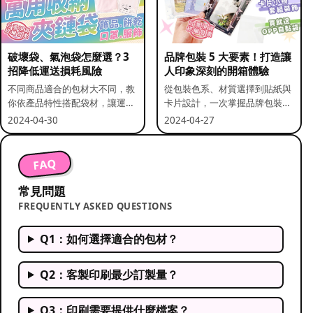
破壞袋、氣泡袋怎麼選？3
品牌包裝 5 大要素！打造讓
招降低運送損耗風險
人印象深刻的開箱體驗
不同商品適合的包材大不同，教
從包裝色系、材質選擇到貼紙與
你依產品特性搭配袋材，讓運送
卡片設計，一次掌握品牌包裝的
更安全。
關鍵要素。
2024-04-30
2024-04-27
FAQ
常見問題
FREQUENTLY ASKED QUESTIONS
Q1：如何選擇適合的包材？
Q2：客製印刷最少訂製量？
Q3：印刷需要提供什麼檔案？