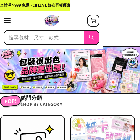
全館滿 $999 免運・加 LINE 好友再領優惠
熱門分類
POP!
SHOP BY CATEGORY