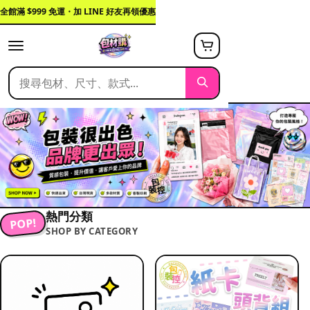
全館滿 $999 免運・加 LINE 好友再領優惠
熱門分類
POP!
SHOP BY CATEGORY