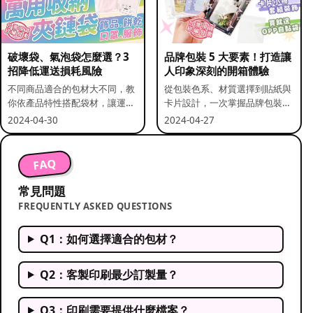
破壞袋、氣泡袋怎麼選？3
品牌包裝 5 大要素！打造讓
招降低運送損耗風險
人印象深刻的開箱體驗
不同商品適合的包材大不同，教
從包裝色系、材質選擇到貼紙與
你依產品特性搭配袋材，讓運送
卡片設計，一次掌握品牌包裝的
更安全。
關鍵要素。
2024-04-30
2024-04-27
FAQ
常見問題
FREQUENTLY ASKED QUESTIONS
Q1：如何選擇適合的包材？
Q2：客製印刷最少訂製量？
Q3：印刷需要提供什麼檔案？