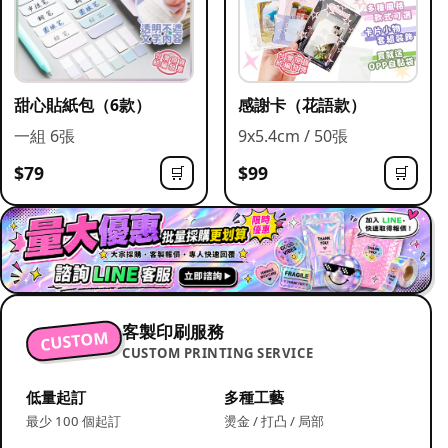
甜心貼紙包（6款）
感謝卡（花語款）
一組 6張
9x5.4cm / 50張
$79
$99
🛒
🛒
客製印刷服務
CUSTOM
CUSTOM PRINTING SERVICE
低量起訂
多種工藝
最少 100 個起訂
燙金 / 打凸 / 局部