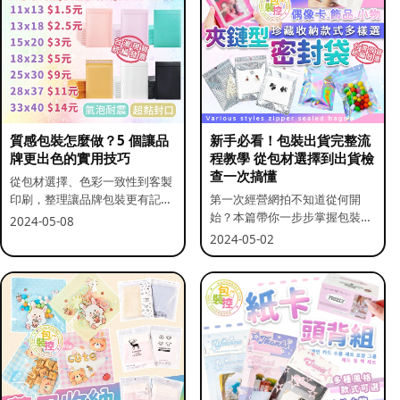
質感包裝怎麼做？5 個讓品
新手必看！包裝出貨完整流
牌更出色的實用技巧
程教學 從包材選擇到出貨檢
查一次搞懂
從包材選擇、色彩一致性到客製
印刷，整理讓品牌包裝更有記憶
第一次經營網拍不知道從何開
點的實用做法。
始？本篇帶你一步步掌握包裝流
2024-05-08
程與出貨前檢查重點。
2024-05-02