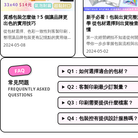
質感包裝怎麼做？5 個讓品牌更
新手必看！包裝出貨完整
出色的實用技巧
學 從包材選擇到出貨檢
懂
從包材選擇、色彩一致性到客製印刷，
整理讓品牌包裝更有記憶點的實用做
第一次經營網拍不知道從何
法。
帶你一步步掌握包裝流程與
2024-05-08
重點。
2024-05-02
FAQ
Q1：如何選擇適合的包材？
常見問題
Q2：客製印刷最少訂製量？
FREQUENTLY ASKED
QUESTIONS
Q3：印刷需要提供什麼檔案？
Q4：包裝控有提供設計服務嗎