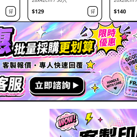
$129
$140
🛒
🛒