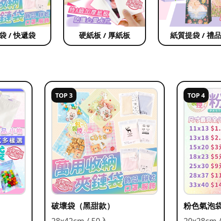
袋 / 快遞袋
硬紙板 / 厚紙板
紙質提袋 / 禮
TOP 3
TOP 4
破壞袋（黑甜款）
粉色氣泡
28x42cm / 50入
20x28cm 