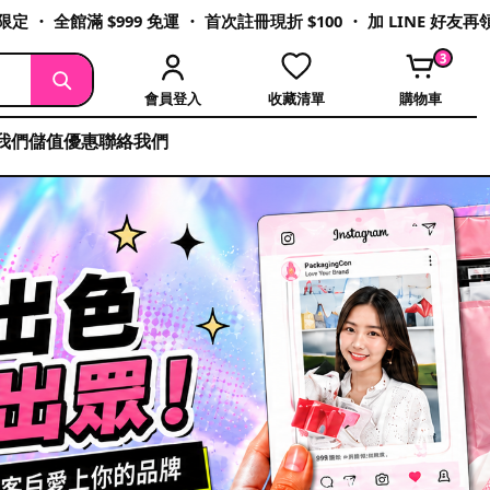
定 ・ 全館滿 $999 免運 ・ 首次註冊現折 $100 ・ 加 LINE 好友
3
會員登入
收藏清單
購物車
我們
儲值優惠
聯絡我們