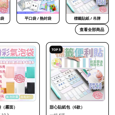
品袋
平口袋 / 熱封袋
標籤貼紙 / 吊牌
查看全部商品
TOP 5
袋（霧面）
甜心貼紙包（6款）
/ 10入
一組 6張