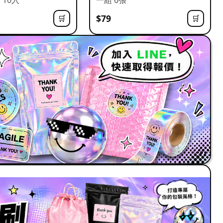
$79
🛒
🛒