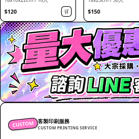
$120
$150
🛒
客製印刷服務
CUSTOM
CUSTOM PRINTING SERVICE