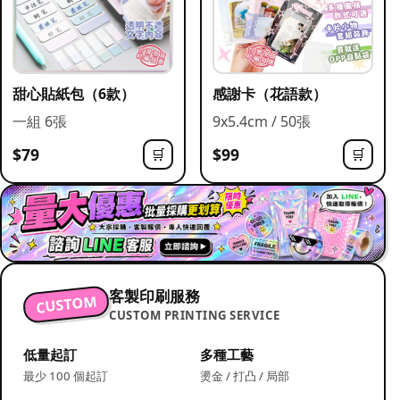
甜心貼紙包（6款）
感謝卡（花語款）
一組 6張
9x5.4cm / 50張
$79
$99
🛒
🛒
客製印刷服務
CUSTOM
CUSTOM PRINTING SERVICE
低量起訂
多種工藝
最少 100 個起訂
燙金 / 打凸 / 局部