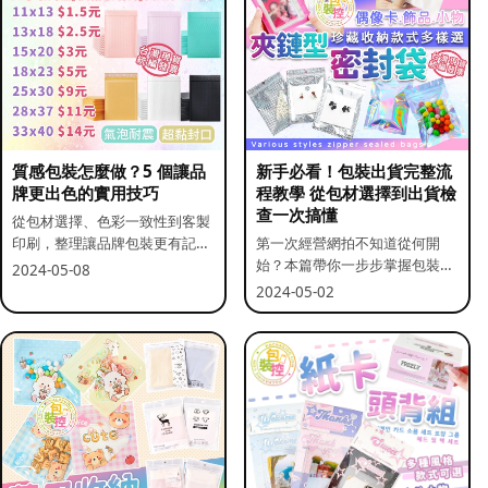
質感包裝怎麼做？5 個讓品
新手必看！包裝出貨完整流
牌更出色的實用技巧
程教學 從包材選擇到出貨檢
查一次搞懂
從包材選擇、色彩一致性到客製
印刷，整理讓品牌包裝更有記憶
第一次經營網拍不知道從何開
點的實用做法。
始？本篇帶你一步步掌握包裝流
2024-05-08
程與出貨前檢查重點。
2024-05-02