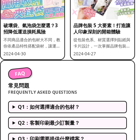
破壞袋、氣泡袋怎麼選？3
品牌包裝 5 大要素！打造讓
招降低運送損耗風險
人印象深刻的開箱體驗
不同商品適合的包材大不同，教
從包裝色系、材質選擇到貼紙與
你依產品特性搭配袋材，讓運送
卡片設計，一次掌握品牌包裝的
更安全。
關鍵要素。
2024-04-30
2024-04-27
FAQ
常見問題
FREQUENTLY ASKED QUESTIONS
Q1：如何選擇適合的包材？
Q2：客製印刷最少訂製量？
Q3：印刷需要提供什麼檔案？