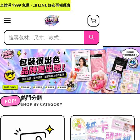
全館滿 $999 免運・加 LINE 好友再領優惠
熱門分類
POP!
SHOP BY CATEGORY