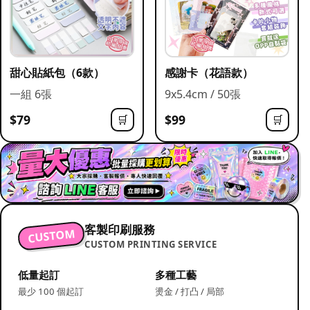
甜心貼紙包（6款）
感謝卡（花語款）
一組 6張
9x5.4cm / 50張
$79
$99
🛒
🛒
客製印刷服務
CUSTOM
CUSTOM PRINTING SERVICE
低量起訂
多種工藝
最少 100 個起訂
燙金 / 打凸 / 局部