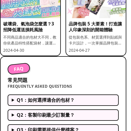
破壞袋、氣泡袋怎麼選？3
品牌包裝 5 大要素！打造讓
招降低運送損耗風險
人印象深刻的開箱體驗
不同商品適合的包材大不同，教
從包裝色系、材質選擇到貼紙與
你依產品特性搭配袋材，讓運送
卡片設計，一次掌握品牌包裝的
更安全。
關鍵要素。
2024-04-30
2024-04-27
FAQ
常見問題
FREQUENTLY ASKED QUESTIONS
Q1：如何選擇適合的包材？
Q2：客製印刷最少訂製量？
Q3：印刷需要提供什麼檔案？