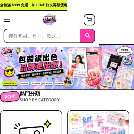
全館滿 $999 免運・加 LINE 好友再領優惠
熱門分類
POP!
SHOP BY CATEGORY