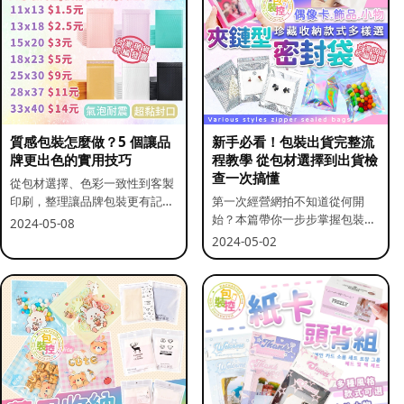
質感包裝怎麼做？5 個讓品
新手必看！包裝出貨完整流
牌更出色的實用技巧
程教學 從包材選擇到出貨檢
查一次搞懂
從包材選擇、色彩一致性到客製
印刷，整理讓品牌包裝更有記憶
第一次經營網拍不知道從何開
點的實用做法。
始？本篇帶你一步步掌握包裝流
2024-05-08
程與出貨前檢查重點。
2024-05-02