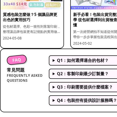
質感包裝怎麼做？5 個讓品牌更
新手必看！包裝出貨完整
出色的實用技巧
學 從包材選擇到出貨檢
懂
從包材選擇、色彩一致性到客製印刷，
整理讓品牌包裝更有記憶點的實用做
第一次經營網拍不知道從何
法。
帶你一步步掌握包裝流程與
2024-05-08
重點。
2024-05-02
FAQ
Q1：如何選擇適合的包材？
常見問題
Q2：客製印刷最少訂製量？
FREQUENTLY ASKED
QUESTIONS
Q3：印刷需要提供什麼檔案？
Q4：包裝控有提供設計服務嗎