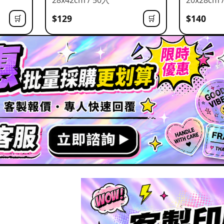
$129
$140
🛒
🛒