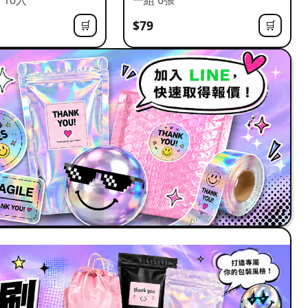
$79
🛒
🛒