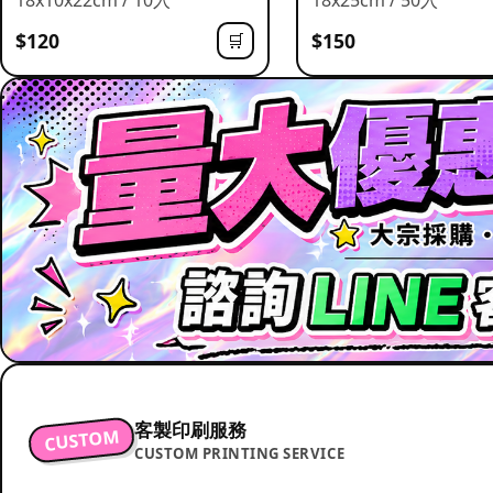
$120
$150
🛒
客製印刷服務
CUSTOM
CUSTOM PRINTING SERVICE