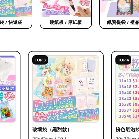
袋 / 快遞袋
硬紙板 / 厚紙板
紙質提袋 / 禮
TOP 3
TOP 4
破壞袋（黑甜款）
粉色氣泡
28x42cm / 50入
20x28cm 