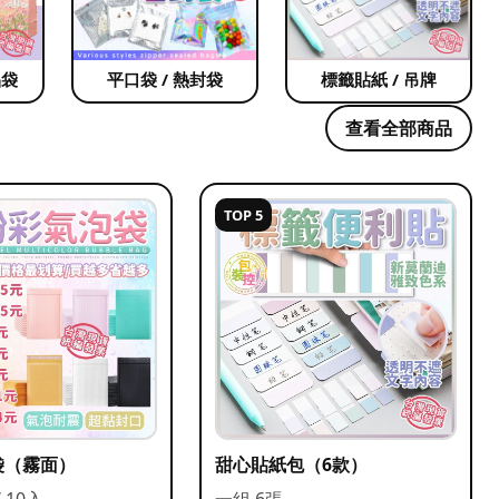
品袋
平口袋 / 熱封袋
標籤貼紙 / 吊牌
查看全部商品
TOP 5
袋（霧面）
甜心貼紙包（6款）
/ 10入
一組 6張