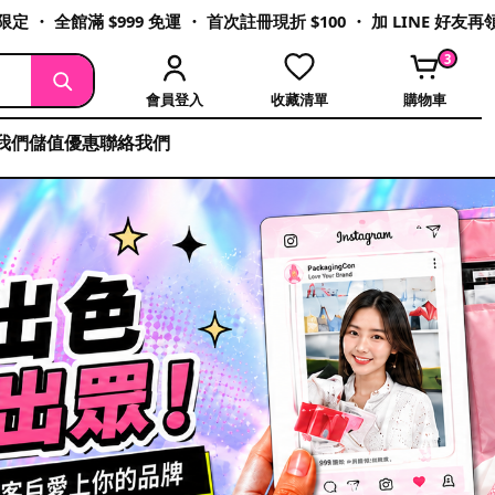
定 ・ 全館滿 $999 免運 ・ 首次註冊現折 $100 ・ 加 LINE 好友
3
會員登入
收藏清單
購物車
我們
儲值優惠
聯絡我們