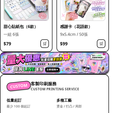
甜心貼紙包（6款）
感謝卡（花語款）
一組 6張
9x5.4cm / 50張
$79
$99
🛒
🛒
客製印刷服務
CUSTOM
CUSTOM PRINTING SERVICE
低量起訂
多種工藝
最少 100 個起訂
燙金 / 打凸 / 局部