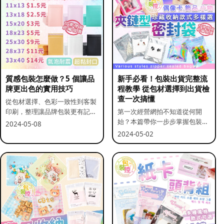
質感包裝怎麼做？5 個讓品
新手必看！包裝出貨完整流
牌更出色的實用技巧
程教學 從包材選擇到出貨檢
查一次搞懂
從包材選擇、色彩一致性到客製
印刷，整理讓品牌包裝更有記憶
第一次經營網拍不知道從何開
點的實用做法。
始？本篇帶你一步步掌握包裝流
2024-05-08
程與出貨前檢查重點。
2024-05-02