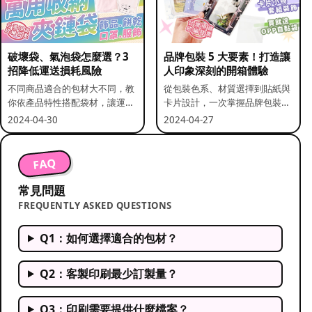
破壞袋、氣泡袋怎麼選？3
品牌包裝 5 大要素！打造讓
招降低運送損耗風險
人印象深刻的開箱體驗
不同商品適合的包材大不同，教
從包裝色系、材質選擇到貼紙與
你依產品特性搭配袋材，讓運送
卡片設計，一次掌握品牌包裝的
更安全。
關鍵要素。
2024-04-30
2024-04-27
FAQ
常見問題
FREQUENTLY ASKED QUESTIONS
Q1：如何選擇適合的包材？
Q2：客製印刷最少訂製量？
Q3：印刷需要提供什麼檔案？