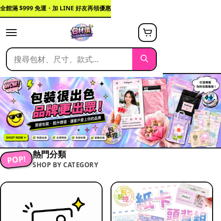
全館滿 $999 免運・加 LINE 好友再領優惠
熱門分類
POP!
SHOP BY CATEGORY