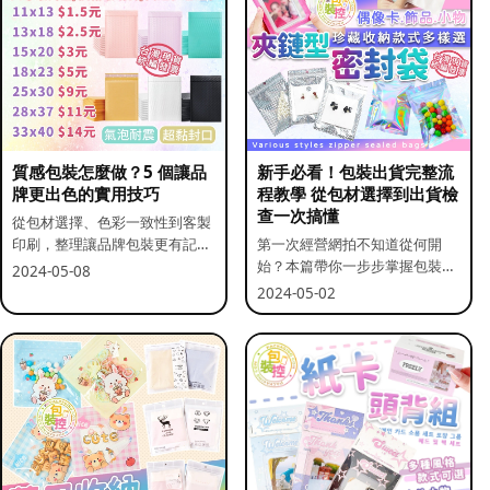
質感包裝怎麼做？5 個讓品
新手必看！包裝出貨完整流
牌更出色的實用技巧
程教學 從包材選擇到出貨檢
查一次搞懂
從包材選擇、色彩一致性到客製
印刷，整理讓品牌包裝更有記憶
第一次經營網拍不知道從何開
點的實用做法。
始？本篇帶你一步步掌握包裝流
2024-05-08
程與出貨前檢查重點。
2024-05-02