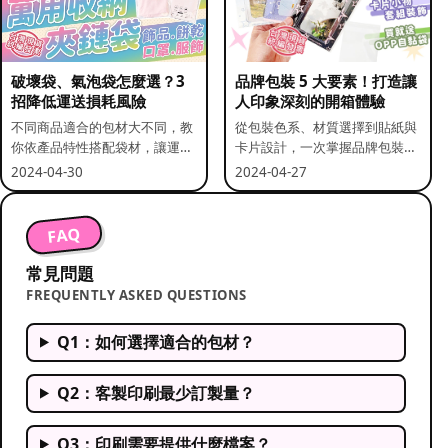
破壞袋、氣泡袋怎麼選？3
品牌包裝 5 大要素！打造讓
招降低運送損耗風險
人印象深刻的開箱體驗
不同商品適合的包材大不同，教
從包裝色系、材質選擇到貼紙與
你依產品特性搭配袋材，讓運送
卡片設計，一次掌握品牌包裝的
更安全。
關鍵要素。
2024-04-30
2024-04-27
FAQ
常見問題
FREQUENTLY ASKED QUESTIONS
Q1：如何選擇適合的包材？
Q2：客製印刷最少訂製量？
Q3：印刷需要提供什麼檔案？