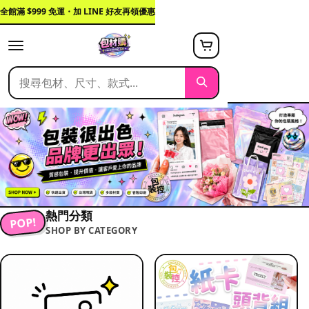
全館滿 $999 免運・加 LINE 好友再領優惠
熱門分類
POP!
SHOP BY CATEGORY