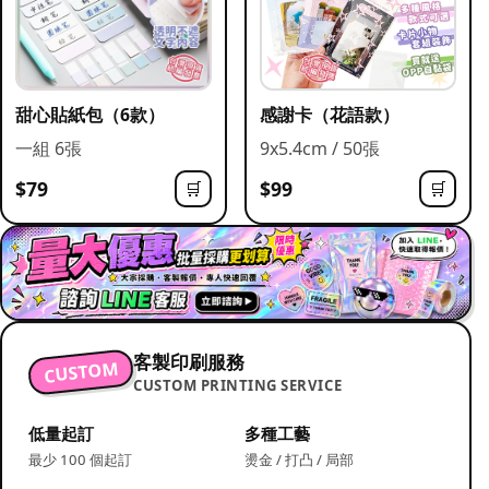
甜心貼紙包（6款）
感謝卡（花語款）
一組 6張
9x5.4cm / 50張
$79
$99
🛒
🛒
客製印刷服務
CUSTOM
CUSTOM PRINTING SERVICE
低量起訂
多種工藝
最少 100 個起訂
燙金 / 打凸 / 局部