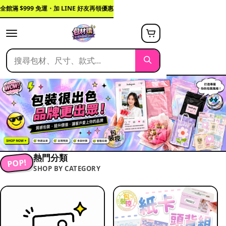
全館滿 $999 免運・加 LINE 好友再領優惠
熱門分類
POP!
SHOP BY CATEGORY