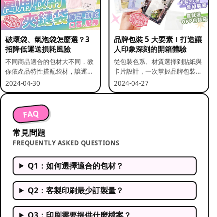
破壞袋、氣泡袋怎麼選？3
品牌包裝 5 大要素！打造讓
招降低運送損耗風險
人印象深刻的開箱體驗
不同商品適合的包材大不同，教
從包裝色系、材質選擇到貼紙與
你依產品特性搭配袋材，讓運送
卡片設計，一次掌握品牌包裝的
更安全。
關鍵要素。
2024-04-30
2024-04-27
FAQ
常見問題
FREQUENTLY ASKED QUESTIONS
Q1：如何選擇適合的包材？
Q2：客製印刷最少訂製量？
Q3：印刷需要提供什麼檔案？