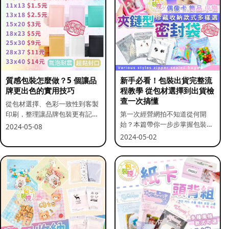
質感包裝怎麼做？5 個讓品
新手必看！包裝出貨完整流
牌更出色的實用技巧
程教學 從包材選擇到出貨檢
查一次搞懂
從包材選擇、色彩一致性到客製
印刷，整理讓品牌包裝更有記憶
第一次經營網拍不知道從何開
點的實用做法。
始？本篇帶你一步步掌握包裝流
2024-05-08
程與出貨前檢查重點。
2024-05-02