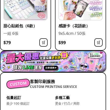
甜心貼紙包（6款）
感謝卡（花語款）
一組 6張
9x5.4cm / 50張
$79
$99
🛒
🛒
客製印刷服務
CUSTOM
CUSTOM PRINTING SERVICE
低量起訂
多種工藝
最少 100 個起訂
燙金 / 打凸 / 局部