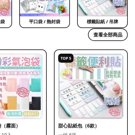
品袋
平口袋 / 熱封袋
標籤貼紙 / 吊牌
查看全部商品
TOP 5
袋（霧面）
甜心貼紙包（6款）
/ 10入
一組 6張