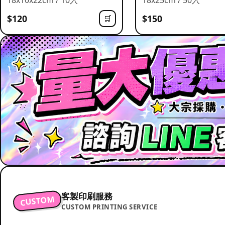
$120
$150
🛒
客製印刷服務
CUSTOM
CUSTOM PRINTING SERVICE