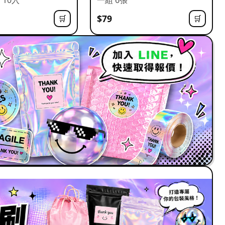
$79
🛒
🛒