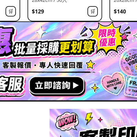
$129
$140
🛒
🛒