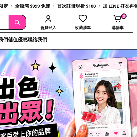
定 ・ 全館滿 $999 免運 ・ 首次註冊現折 $100 ・ 加 LINE 好友
3
會員登入
收藏清單
購物車
我們
儲值優惠
聯絡我們