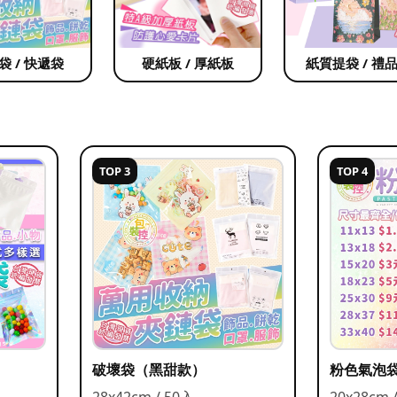
袋 / 快遞袋
硬紙板 / 厚紙板
紙質提袋 / 禮
TOP 3
TOP 4
破壞袋（黑甜款）
粉色氣泡
28x42cm / 50入
20x28cm 