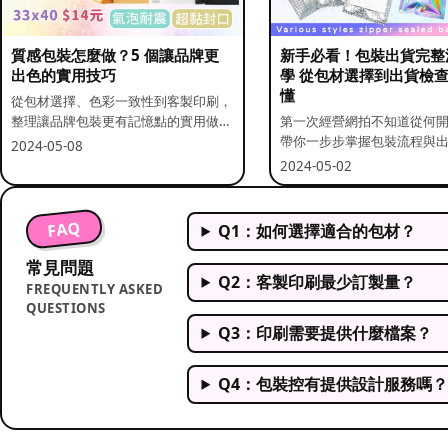
質感包裝怎麼做？5 個讓品牌更
新手必看！包裝出貨完整
出色的實用技巧
學 從包材選擇到出貨檢
懂
從包材選擇、色彩一致性到客製印刷，
整理讓品牌包裝更有記憶點的實用做
第一次經營網拍不知道從何
法。
帶你一步步掌握包裝流程與
2024-05-08
重點。
2024-05-02
FAQ
Q1：如何選擇適合的包材？
常見問題
Q2：客製印刷最少訂製量？
FREQUENTLY ASKED
QUESTIONS
Q3：印刷需要提供什麼檔案？
Q4：包裝控有提供設計服務嗎