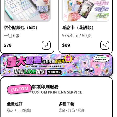
甜心貼紙包（6款）
感謝卡（花語款）
一組 6張
9x5.4cm / 50張
$79
$99
🛒
🛒
客製印刷服務
CUSTOM
CUSTOM PRINTING SERVICE
低量起訂
多種工藝
最少 100 個起訂
燙金 / 打凸 / 局部