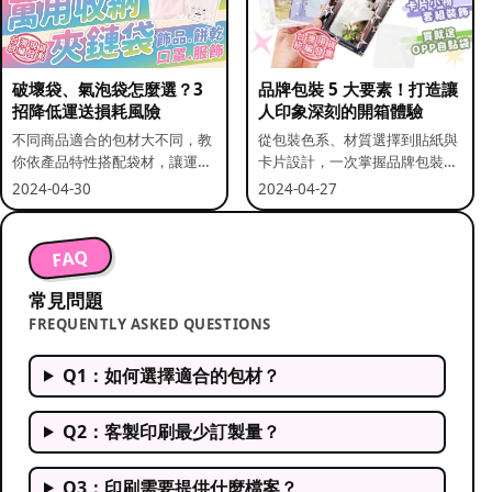
破壞袋、氣泡袋怎麼選？3
品牌包裝 5 大要素！打造讓
招降低運送損耗風險
人印象深刻的開箱體驗
不同商品適合的包材大不同，教
從包裝色系、材質選擇到貼紙與
你依產品特性搭配袋材，讓運送
卡片設計，一次掌握品牌包裝的
更安全。
關鍵要素。
2024-04-30
2024-04-27
FAQ
常見問題
FREQUENTLY ASKED QUESTIONS
Q1：如何選擇適合的包材？
Q2：客製印刷最少訂製量？
Q3：印刷需要提供什麼檔案？