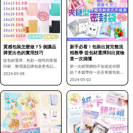
質感包裝怎麼做？5 個讓品
新手必看！包裝出貨完整流
牌更出色的實用技巧
程教學 從包材選擇到出貨檢
查一次搞懂
從包材選擇、色彩一致性到客製
印刷，整理讓品牌包裝更有記憶
第一次經營網拍不知道從何開
點的實用做法。
始？本篇帶你一步步掌握包裝流
2024-05-08
程與出貨前檢查重點。
2024-05-02