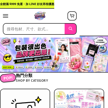
全館滿 $999 免運・加 LINE 好友再領優惠
熱門分類
POP!
SHOP BY CATEGORY