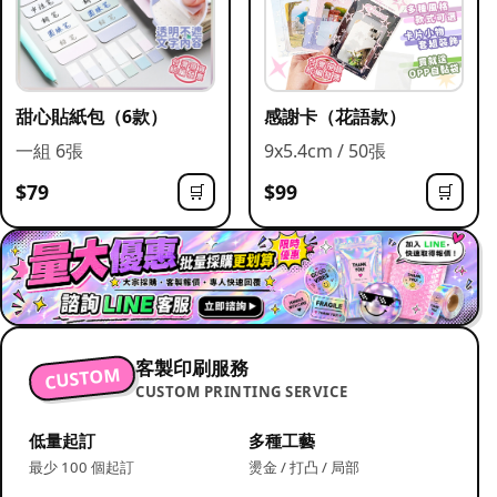
甜心貼紙包（6款）
感謝卡（花語款）
一組 6張
9x5.4cm / 50張
$79
$99
🛒
🛒
客製印刷服務
CUSTOM
CUSTOM PRINTING SERVICE
低量起訂
多種工藝
最少 100 個起訂
燙金 / 打凸 / 局部