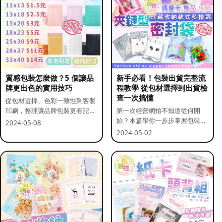
質感包裝怎麼做？5 個讓品
新手必看！包裝出貨完整流
牌更出色的實用技巧
程教學 從包材選擇到出貨檢
查一次搞懂
從包材選擇、色彩一致性到客製
印刷，整理讓品牌包裝更有記憶
第一次經營網拍不知道從何開
點的實用做法。
始？本篇帶你一步步掌握包裝流
2024-05-08
程與出貨前檢查重點。
2024-05-02