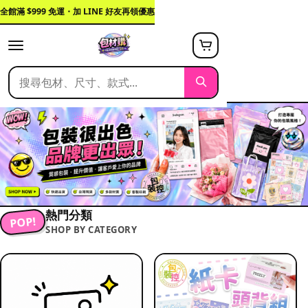
全館滿 $999 免運・加 LINE 好友再領優惠
熱門分類
POP!
SHOP BY CATEGORY