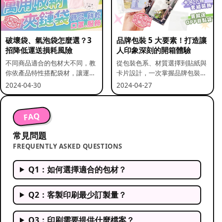
破壞袋、氣泡袋怎麼選？3
品牌包裝 5 大要素！打造讓
招降低運送損耗風險
人印象深刻的開箱體驗
不同商品適合的包材大不同，教
從包裝色系、材質選擇到貼紙與
你依產品特性搭配袋材，讓運送
卡片設計，一次掌握品牌包裝的
更安全。
關鍵要素。
2024-04-30
2024-04-27
FAQ
常見問題
FREQUENTLY ASKED QUESTIONS
Q1：如何選擇適合的包材？
Q2：客製印刷最少訂製量？
Q3：印刷需要提供什麼檔案？